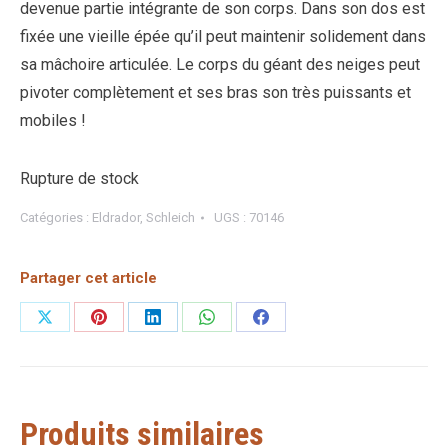
devenue partie intégrante de son corps. Dans son dos est
fixée une vieille épée qu’il peut maintenir solidement dans
sa mâchoire articulée. Le corps du géant des neiges peut
pivoter complètement et ses bras son très puissants et
mobiles !
Rupture de stock
Catégories :
Eldrador
,
Schleich
UGS :
70146
Partager cet article
Partager
Partager
Partager
Partager
Partager
sur
sur
sur
sur
sur
X
Pinterest
LinkedIn
WhatsApp
Facebook
Produits similaires