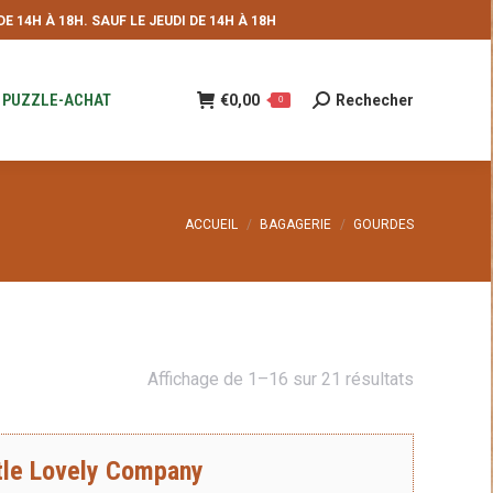
 14H À 18H. SAUF LE JEUDI DE 14H À 18H
NDE
€
0,00
Rechecher
Recherche
0
:
PUZZLE-ACHAT
€
0,00
Rechecher
Recherche
0
:
Vous êtes ici :
ACCUEIL
BAGAGERIE
GOURDES
Trié
Affichage de 1–16 sur 21 résultats
du
plus
tle Lovely Company
récent