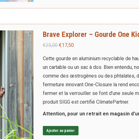
la
page
du
Brave Explorer – Gourde One Kid
produit
Le
Le
€
25,00
€
17,50
prix
prix
Cette gourde en aluminium recyclable de hau
initial
actuel
un cartable ou un sac à dos. Bien entendu, n
était :
est :
comme des œstrogènes ou des phtalates, d
€25,00.
€17,50.
fermeture innovant One-Closure la rend encore p
fermer et la verrouiller se font d’une seule 
produit SIGG est certifié ClimatePartner.
Attention, pour un retrait en magasin d’u
Ajouter au panier