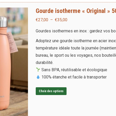
Gourde isotherme « Original » 
Plage
€
27,00
–
€
35,00
de
Gourdes isothermes en inox : gardez vos bo
prix :
Adoptez une gourde isotherme en acier inox
€27,00
température idéale toute la journée
(
maintien
à
bureau, le sport ou les voyages, nos bouteil
€35,00
durabilité.
Sans BPA, réutilisable et écologique
100% étanche et facile à transporter
Ce
Choix des options
produit
a
plusieurs