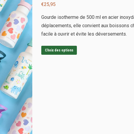
€
25,95
Gourde isotherme de 500 ml en acier inoxydab
déplacements, elle convient aux boissons ch
facile à ouvrir et évite les déversements.
Ce
Choix des options
produit
a
plusieurs
variations.
Les
options
peuvent
être
choisies
sur