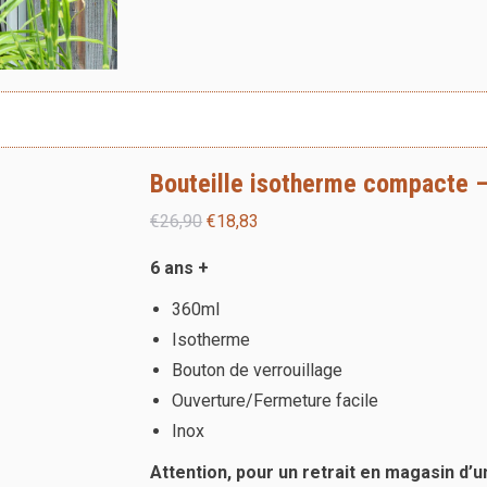
Bouteille isotherme compacte –
Le
Le
€
26,90
€
18,83
prix
prix
6 ans +
initial
actuel
360ml
était :
est :
Isotherme
€26,90.
€18,83.
Bouton de verrouillage
Ouverture/Fermeture facile
Inox
Attention, pour un retrait en magasin d’u