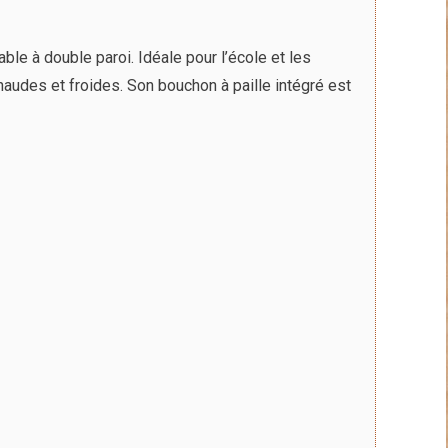
au
plus
le à double paroi. Idéale pour l’école et les
ancien
audes et froides. Son bouchon à paille intégré est