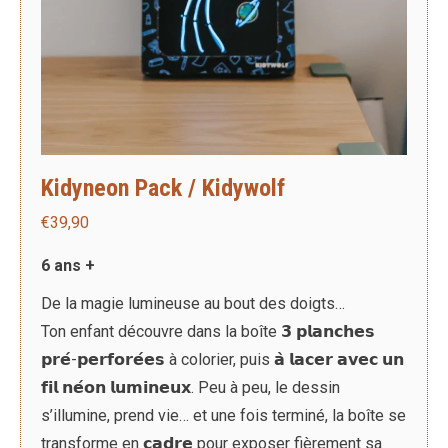
Kidyneon Pack / Kidywolf
€
39,90
6 ans +
De la magie lumineuse au bout des doigts…
Ton enfant découvre dans la boîte 𝟯 𝗽𝗹𝗮𝗻𝗰𝗵𝗲𝘀
𝗽𝗿𝗲́-𝗽𝗲𝗿𝗳𝗼𝗿𝗲́𝗲𝘀 à colorier, puis 𝗮̀ 𝗹𝗮𝗰𝗲𝗿 𝗮𝘃𝗲𝗰 𝘂𝗻
𝗳𝗶𝗹 𝗻𝗲́𝗼𝗻 𝗹𝘂𝗺𝗶𝗻𝗲𝘂𝘅. Peu à peu, le dessin
s’illumine, prend vie… et une fois terminé, la boîte se
transforme en 𝗰𝗮𝗱𝗿𝗲 pour exposer fièrement sa