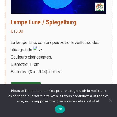
Lampe Lune / Spiegelburg
€
15,00
La lampe lune, ce sera peut-être la veilleuse des
plus grands
.
Couleurs changeantes.
Diamètre: 11cm
Batteries (3 x LR44) inclues.
Ajouter au panier
Nous utilisons des cookies pour vous garantir la meilleure
expérience sur notre site web. Si vous continuez à utiliser ce
site, nous supposerons que vous en êtes satisfait.
OK
1
2
3
→