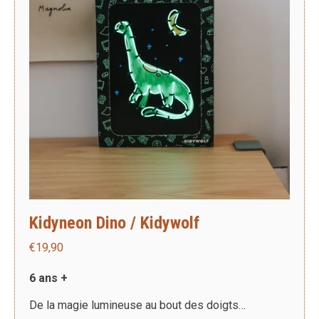
Kidyneon Dino / Kidywolf
€
19,90
6 ans +
De la magie lumineuse au bout des doigts…