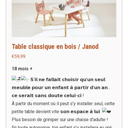
Table classique en bois / Janod
€
59,99
18 mois +
𝗦’𝗶𝗹 𝗻𝗲 𝗳𝗮𝗹𝗹𝗮𝗶𝘁 𝗰𝗵𝗼𝗶𝘀𝗶𝗿 𝗾𝘂’𝘂𝗻 𝘀𝗲𝘂𝗹
𝗺𝗲𝘂𝗯𝗹𝗲 𝗽𝗼𝘂𝗿 𝘂𝗻 𝗲𝗻𝗳𝗮𝗻𝘁 𝗮̀ 𝗽𝗮𝗿𝘁𝗶𝗿 𝗱’𝘂𝗻 𝗮𝗻…
𝗰𝗲 𝘀𝗲𝗿𝗮𝗶𝘁 𝘀𝗮𝗻𝘀 𝗱𝗼𝘂𝘁𝗲 𝗰𝗲𝗹𝘂𝗶-𝗰𝗶 !
À partir du moment où il peut s’y installer seul, cette
petite table devient vite 𝘀𝗼𝗻 𝗲𝘀𝗽𝗮𝗰𝗲 𝗮̀ 𝗹𝘂𝗶.
Plus besoin de grimper sur une chaise d’adulte !
En toute autonomie, ton enfant s’y installera au gré