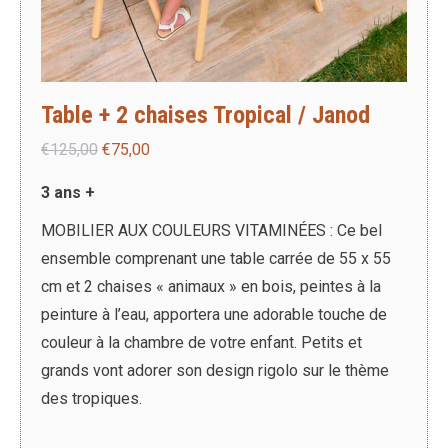
Table + 2 chaises Tropical / Janod
Le
Le
€
125,00
€
75,00
prix
prix
3 ans +
initial
actuel
MOBILIER AUX COULEURS VITAMINÉES : Ce bel
était :
est :
ensemble comprenant une table carrée de 55 x 55
€125,00.
€75,00.
cm et 2 chaises « animaux » en bois, peintes à la
peinture à l’eau, apportera une adorable touche de
couleur à la chambre de votre enfant. Petits et
grands vont adorer son design rigolo sur le thème
des tropiques.