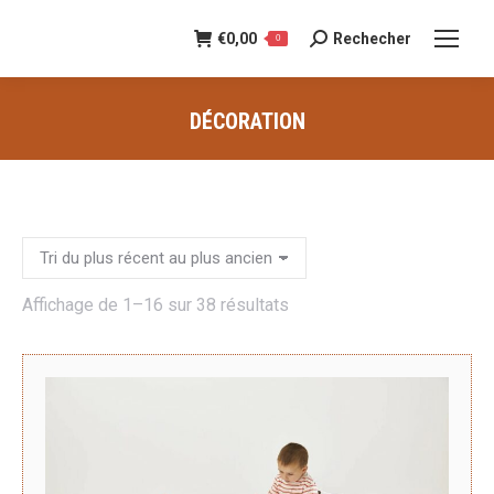
€
0,00
Rechecher
Recherche
0
:
DÉCORATION
Vous êtes ici :
Trié
Affichage de 1–16 sur 38 résultats
du
plus
récent
au
plus
ancien