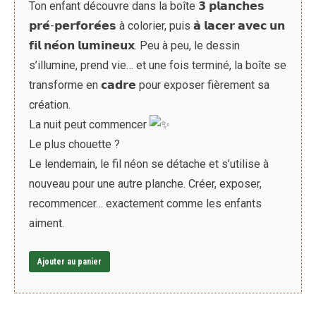
Ton enfant découvre dans la boîte 𝟯 𝗽𝗹𝗮𝗻𝗰𝗵𝗲𝘀
𝗽𝗿𝗲́-𝗽𝗲𝗿𝗳𝗼𝗿𝗲́𝗲𝘀 à colorier, puis 𝗮̀ 𝗹𝗮𝗰𝗲𝗿 𝗮𝘃𝗲𝗰 𝘂𝗻
𝗳𝗶𝗹 𝗻𝗲́𝗼𝗻 𝗹𝘂𝗺𝗶𝗻𝗲𝘂𝘅. Peu à peu, le dessin
s’illumine, prend vie… et une fois terminé, la boîte se
transforme en 𝗰𝗮𝗱𝗿𝗲 pour exposer fièrement sa
création.
La nuit peut commencer
Le plus chouette ?
Le lendemain, le fil néon se détache et s’utilise à
nouveau pour une autre planche. Créer, exposer,
recommencer… exactement comme les enfants
aiment.
Ajouter au panier