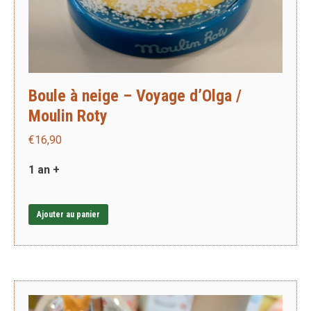
Boule à neige – Voyage d’Olga /
Moulin Roty
€
16,90
1 an +
Ajouter au panier