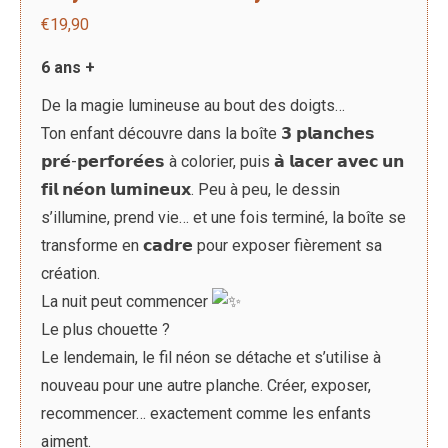
€
19,90
6 ans +
De la magie lumineuse au bout des doigts…
Ton enfant découvre dans la boîte 𝟯 𝗽𝗹𝗮𝗻𝗰𝗵𝗲𝘀
𝗽𝗿𝗲́-𝗽𝗲𝗿𝗳𝗼𝗿𝗲́𝗲𝘀 à colorier, puis 𝗮̀ 𝗹𝗮𝗰𝗲𝗿 𝗮𝘃𝗲𝗰 𝘂𝗻
𝗳𝗶𝗹 𝗻𝗲́𝗼𝗻 𝗹𝘂𝗺𝗶𝗻𝗲𝘂𝘅. Peu à peu, le dessin
s’illumine, prend vie… et une fois terminé, la boîte se
transforme en 𝗰𝗮𝗱𝗿𝗲 pour exposer fièrement sa
création.
La nuit peut commencer
Le plus chouette ?
Le lendemain, le fil néon se détache et s’utilise à
nouveau pour une autre planche. Créer, exposer,
recommencer… exactement comme les enfants
aiment.