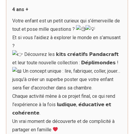
4 ans +
Votre enfant est un petit curieux qui s’émerveille de
tout et pose mille questions ?
Et si vous l’aidiez à explorer le monde en s’amusant
?
Découvrez les 𝗸𝗶𝘁𝘀 𝗰𝗿𝗲́𝗮𝘁𝗶𝗳𝘀 𝗣𝗮𝗻𝗱𝗮𝗰𝗿𝗮𝗳𝘁
et leur toute nouvelle collection : 𝗗𝗲́𝗽𝗹𝗶𝗺𝗼𝗻𝗱𝗲𝘀 !
Un concept unique : lire, fabriquer, coller, jouer…
jusqu’à créer un superbe poster que votre enfant
sera fier d’accrocher dans sa chambre.
Chaque activité mène à ce projet final, ce qui rend
l’expérience à la fois 𝗹𝘂𝗱𝗶𝗾𝘂𝗲, 𝗲́𝗱𝘂𝗰𝗮𝘁𝗶𝘃𝗲 𝗲𝘁
𝗰𝗼𝗵𝗲́𝗿𝗲𝗻𝘁𝗲.
Un vrai moment de découverte et de complicité à
partager en famille