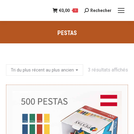
€
0,00
Rechecher
Recherche
0
:
PESTAS
Vous êtes ici :
Tri
3 résultats affichés
du
pl
ré
au
pl
an