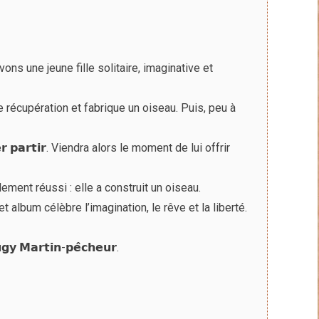
au
plus
ancien
ons une jeune fille solitaire, imaginative et
 récupération et fabrique un oiseau. Puis, peu à
𝗶𝘀𝘀𝗲𝗿 𝗽𝗮𝗿𝘁𝗶𝗿. Viendra alors le moment de lui offrir
lement réussi : elle a construit un oiseau.
 album célèbre l’imagination, le rêve et la liberté.
𝗮𝗿𝘁𝗶𝗻-𝗽𝗲̂𝗰𝗵𝗲𝘂𝗿.