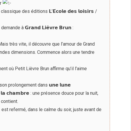
er
 classique des éditions 𝗟’𝗘́𝗰𝗼𝗹𝗲 𝗱𝗲𝘀 𝗹𝗼𝗶𝘀𝗶𝗿𝘀 /
demande à 𝗚𝗿𝗮𝗻𝗱 𝗟𝗶𝗲̀𝘃𝗿𝗲 𝗕𝗿𝘂𝗻 :
. Mais très vite, il découvre que l’amour de Grand
grandes dimensions. Commence alors une tendre
ent où Petit Lièvre Brun affirme qu’il l’aime
on prolongement dans 𝘂𝗻𝗲 𝗹𝘂𝗻𝗲
𝗮𝗻𝘀 𝗹𝗮 𝗰𝗵𝗮𝗺𝗯𝗿𝗲 : une présence douce pour la nuit,
 contient.
e est refermé, dans le calme du soir, juste avant de