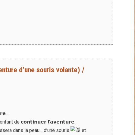
nture d’une souris volante) /
𝗿𝗲…
de 𝗰𝗼𝗻𝘁𝗶𝗻𝘂𝗲𝗿 𝗹’𝗮𝘃𝗲𝗻𝘁𝘂𝗿𝗲.
e glissera dans la peau… d’une souris
et