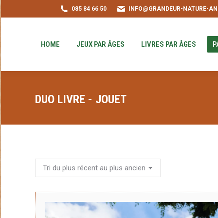
085 84 66 50
INFO@GRANDEUR-NATURE-AN
HOME
JEUX PAR ÂGES
LIVRES PAR ÂGE
PUZZLE-ACHAT
HOME
JEUX PAR ÂGES
LIVRES PAR ÂGES
P
DUO LIVRE - JOUET