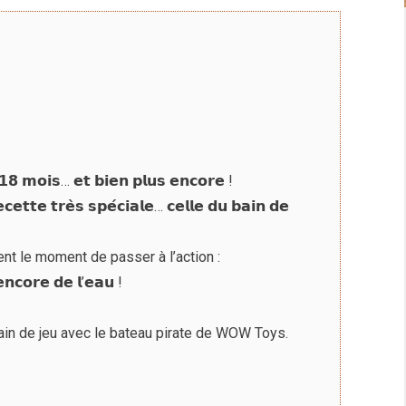
𝗺𝗼𝗶𝘀… 𝗲𝘁 𝗯𝗶𝗲𝗻 𝗽𝗹𝘂𝘀 𝗲𝗻𝗰𝗼𝗿𝗲 !
𝗲 𝘁𝗿𝗲̀𝘀 𝘀𝗽𝗲́𝗰𝗶𝗮𝗹𝗲… 𝗰𝗲𝗹𝗹𝗲 𝗱𝘂 𝗯𝗮𝗶𝗻 𝗱𝗲
ent le moment de passer à l’action :
𝗰𝗼𝗿𝗲 𝗱𝗲 𝗹’𝗲𝗮𝘂 !
rain de jeu avec le bateau pirate de WOW Toys.