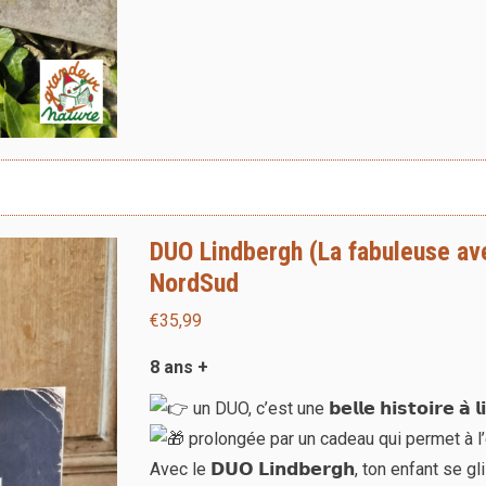
DUO Lindbergh (La fabuleuse ave
NordSud
€
35,99
8 ans +
un DUO, c’est une 𝗯𝗲𝗹𝗹𝗲 𝗵𝗶𝘀𝘁𝗼𝗶𝗿𝗲 𝗮̀ 𝗹
prolongée par un cadeau qui permet à l’enfant 
Avec le 𝗗𝗨𝗢 𝗟𝗶𝗻𝗱𝗯𝗲𝗿𝗴𝗵, ton enfant s