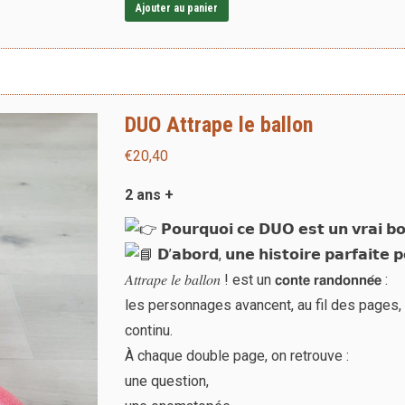
Ajouter au panier
DUO Attrape le ballon
€
20,40
2 ans +
𝗣𝗼𝘂𝗿𝗾𝘂𝗼𝗶 𝗰𝗲 𝗗𝗨𝗢 𝗲𝘀𝘁 𝘂𝗻 𝘃𝗿𝗮𝗶 𝗯
𝗗’𝗮𝗯𝗼𝗿𝗱, 𝘂𝗻𝗲 𝗵𝗶𝘀𝘁𝗼𝗶𝗿𝗲 𝗽𝗮𝗿𝗳𝗮𝗶𝘁𝗲 𝗽
𝐴𝑡𝑡𝑟𝑎𝑝𝑒 𝑙𝑒 𝑏𝑎𝑙𝑙𝑜𝑛 ! est un 𝗰𝗼𝗻𝘁𝗲 𝗿𝗮𝗻𝗱𝗼𝗻𝗻𝗲́𝗲 :
les personnages avancent, au fil des page
continu.
À chaque double page, on retrouve :
une question,