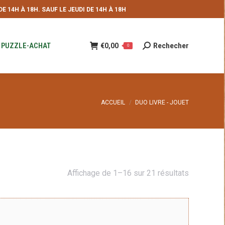
 14H À 18H. SAUF LE JEUDI DE 14H À 18H
NDE
€
0,00
Rechecher
Recherche
0
:
PUZZLE-ACHAT
€
0,00
Rechecher
Recherche
0
:
Vous êtes ici :
ACCUEIL
DUO LIVRE - JOUET
Trié
Affichage de 1–16 sur 21 résultats
du
plus
récent