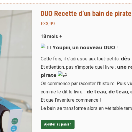
DUO Recette d’un bain de pirate
€
33,99
18 mois +
𝗬𝗼𝘂𝗽𝗶𝗶𝗶, 𝘂𝗻 𝗻𝗼𝘂𝘃𝗲𝗮𝘂 𝗗𝗨𝗢 !
Cette fois, il s’adresse aux tout-petits, 𝗱𝗲̀𝘀 𝟭𝟴 
Et attention, pas n’importe quel livre : 𝘂𝗻𝗲 𝗿𝗲𝗰𝗲𝘁
𝗽𝗶𝗿𝗮𝘁𝗲
On commence par raconter l’histoire. Puis vi
comme le dit le livre… 𝗱𝗲 𝗹’𝗲𝗮𝘂, 𝗱𝗲 𝗹’𝗲𝗮𝘂, 𝗲
Et que l’aventure commence !
Le bain se transforme alors en véritable ter
Ajouter au panier