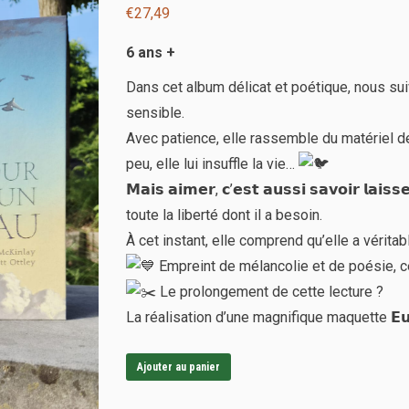
€
27,49
6 ans +
Dans cet album délicat et poétique, nous suiv
sensible.
Avec patience, elle rassemble du matériel de
peu, elle lui insuffle la vie…
𝗠𝗮𝗶𝘀 𝗮𝗶𝗺𝗲𝗿, 𝗰’𝗲𝘀𝘁 𝗮𝘂𝘀𝘀𝗶 𝘀𝗮𝘃𝗼𝗶𝗿 𝗹𝗮
toute la liberté dont il a besoin.
À cet instant, elle comprend qu’elle a véritab
Empreint de mélancolie et de poésie, cet
Le prolongement de cette lecture ?
La réalisation d’une magnifique maquette 𝗘𝘂𝗴𝘆 
Ajouter au panier