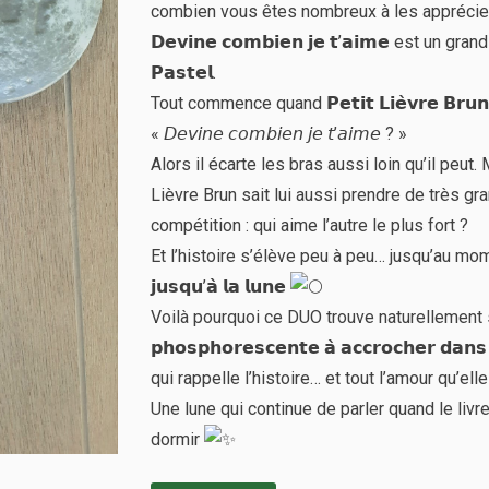
combien vous êtes nombreux à les appréci
𝗗𝗲𝘃𝗶𝗻𝗲 𝗰𝗼𝗺𝗯𝗶𝗲𝗻 𝗷𝗲 𝘁’𝗮𝗶𝗺𝗲 est un grand
𝗣𝗮𝘀𝘁𝗲𝗹.
Tout commence quand 𝗣𝗲𝘁𝗶𝘁 𝗟𝗶𝗲̀𝘃𝗿𝗲 𝗕𝗿𝘂𝗻 
« 𝘋𝘦𝘷𝘪𝘯𝘦 𝘤𝘰𝘮𝘣𝘪𝘦𝘯 𝘫𝘦 𝘵’𝘢𝘪𝘮𝘦 ? »
Alors il écarte les bras aussi loin qu’il peut
Lièvre Brun sait lui aussi prendre de très 
compétition : qui aime l’autre le plus fort ?
Et l’histoire s’élève peu à peu… jusqu’au mom
𝗷𝘂𝘀𝗾𝘂’𝗮̀ 𝗹𝗮 𝗹𝘂𝗻𝗲
Voilà pourquoi ce DUO trouve naturellement s
𝗽𝗵𝗼𝘀𝗽𝗵𝗼𝗿𝗲𝘀𝗰𝗲𝗻𝘁𝗲 𝗮̀ 𝗮𝗰𝗰𝗿𝗼𝗰𝗵𝗲𝗿 𝗱
qui rappelle l’histoire… et tout l’amour qu’elle
Une lune qui continue de parler quand le livr
dormir