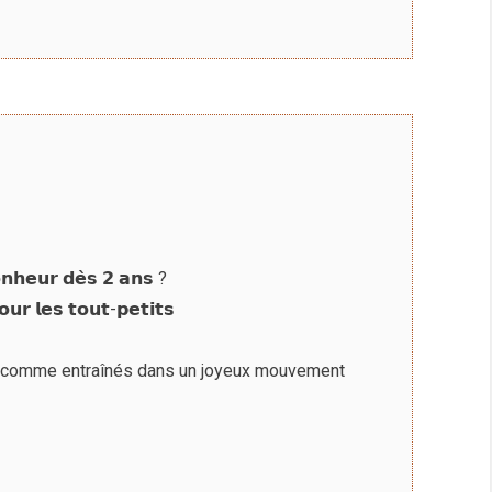
𝗻𝗵𝗲𝘂𝗿 𝗱𝗲̀𝘀 𝟮 𝗮𝗻𝘀 ?
𝘂𝗿 𝗹𝗲𝘀 𝘁𝗼𝘂𝘁-𝗽𝗲𝘁𝗶𝘁𝘀
s, comme entraînés dans un joyeux mouvement