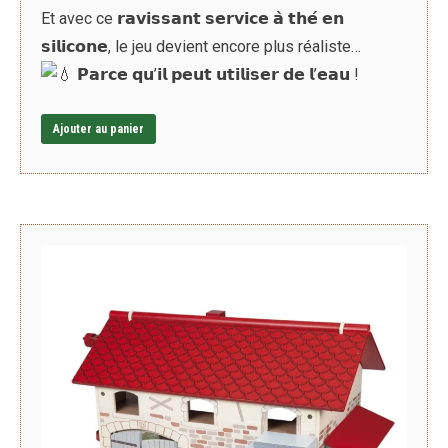
Et avec ce 𝗿𝗮𝘃𝗶𝘀𝘀𝗮𝗻𝘁 𝘀𝗲𝗿𝘃𝗶𝗰𝗲 𝗮̀ 𝘁𝗵𝗲́ 𝗲𝗻
𝘀𝗶𝗹𝗶𝗰𝗼𝗻𝗲, le jeu devient encore plus réaliste…
𝗣𝗮𝗿𝗰𝗲 𝗾𝘂’𝗶𝗹 𝗽𝗲𝘂𝘁 𝘂𝘁𝗶𝗹𝗶𝘀𝗲𝗿 𝗱𝗲 𝗹’𝗲𝗮𝘂 !
Ajouter au panier