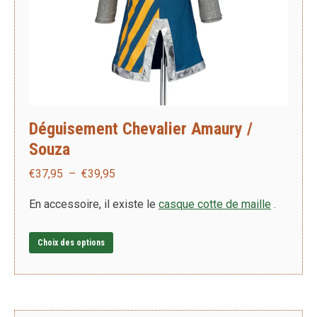
Déguisement Chevalier Amaury /
Souza
Plage
€
37,95
–
€
39,95
de
En accessoire, il existe le
casque cotte de maille
.
prix :
€37,95
Ce
Choix des options
à
produit
€39,95
a
plusieurs