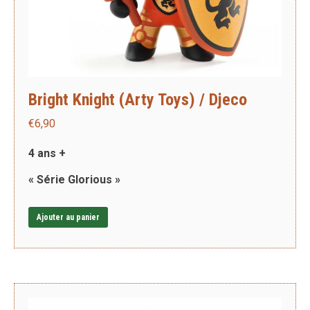
Bright Knight (Arty Toys) / Djeco
€
6,90
4 ans +
« Série Glorious »
Ajouter au panier