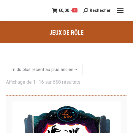
€
0,00
Rechecher
Recherche
0
:
JEUX DE RÔLE
Vous êtes ici :
Trié
Affichage de 1–16 sur 668 résultats
du
plus
récent
au
plus
ancien