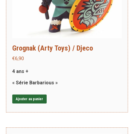
Grognak (Arty Toys) / Djeco
€
6,90
4 ans +
« Série Barbarious »
Ajouter au panier