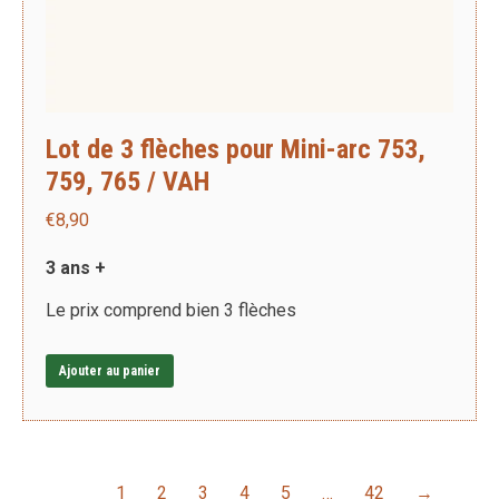
Lot de 3 flèches pour Mini-arc 753,
759, 765 / VAH
€
8,90
3 ans +
Le prix comprend bien 3 flèches
Ajouter au panier
1
2
3
4
5
…
42
→