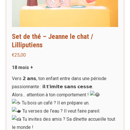
Set de thé – Jeanne le chat /
Lilliputiens
€
25,00
18 mois +
Vers 𝟮 𝗮𝗻𝘀, ton enfant entre dans une période
passionnante : 𝗶𝗹 𝘁’𝗶𝗺𝗶𝘁𝗲 𝘀𝗮𝗻𝘀 𝗰𝗲𝘀𝘀𝗲.
Alors… attention à ton comportement !
Tu bois un café ? Il en prépare un.
Tu verses de l’eau ? Il veut faire pareil.
Tu invites des amis ? Sa dînette accueille tout
le monde !