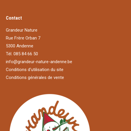
être
choisies
Contact
sur
la
Grandeur Nature
page
Rue Frère Orban 7
du
5300 Andenne
produit
Tél. 085 84 66 50
info@grandeur-nature-andenne.be
Conditions d'utilisation du site
Conditions générales de vente