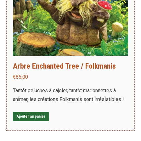
produit
Arbre Enchanted Tree / Folkmanis
€
85,00
Tantôt peluches à cajoler, tantôt marionnettes à
animer, les créations Folkmanis sont irrésistibles !
Ajouter au panier