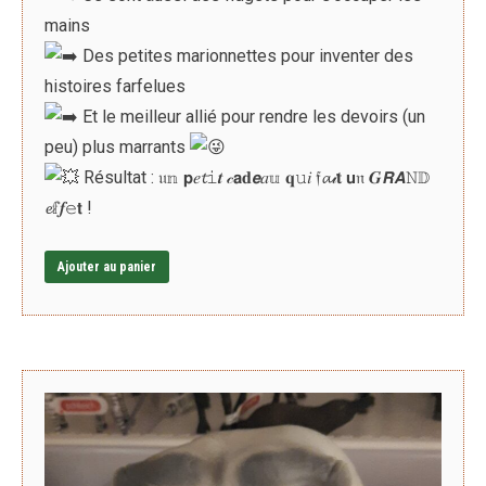
mains
Des petites marionnettes pour inventer des
histoires farfelues
Et le meilleur allié pour rendre les devoirs (un
peu) plus marrants
Résultat : 𝔲𝕟 𝗽𝑒𝓽𝚒𝒕 𝒸𝗮𝐝𝙚𝑎𝕦 𝐪𝚞𝑖 𝔣𝓪𝒾𝐭 𝘂𝔫 𝑮𝙍𝘼𝙽𝔻
𝓮𝕗𝒇𝚎𝘁 !
Ajouter au panier