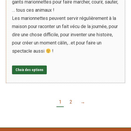
gants marionnettes pour faire marcher, courir, sauter,
… tous ces animaux !
Les marionnettes peuvent servir régulièrement à la
maison pour raconter un fait vécu de la journée, pour
dire une chose difficile, pour inventer une histoire,
pour créer un moment câlin,…et pour faire un
spectacle aussi
!
Ce
Choix des options
produit
a
plusieurs
variations.
1
2
→
Les
options
peuvent