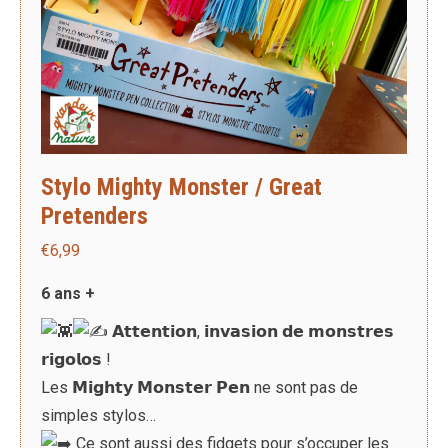
Stylo Mighty Monster / Great
Pretenders
€
6,99
6 ans +
𝗔𝘁𝘁𝗲𝗻𝘁𝗶𝗼𝗻, 𝗶𝗻𝘃𝗮𝘀𝗶𝗼𝗻 𝗱𝗲 𝗺𝗼𝗻𝘀𝘁𝗿𝗲𝘀
𝗿𝗶𝗴𝗼𝗹𝗼𝘀 !
Les 𝗠𝗶𝗴𝗵𝘁𝘆 𝗠𝗼𝗻𝘀𝘁𝗲𝗿 𝗣𝗲𝗻 ne sont pas de
simples stylos…
Ce sont aussi des fidgets pour s’occuper les