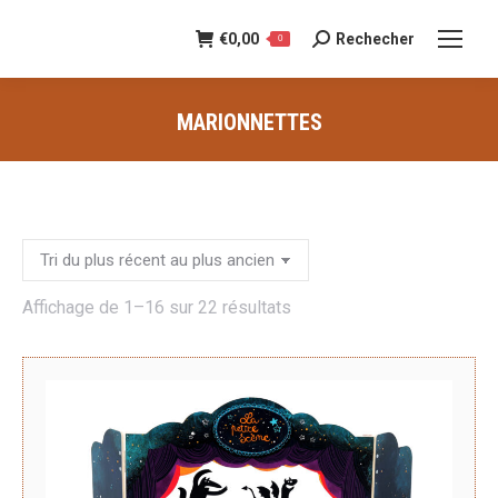
€
0,00
Rechecher
Recherche
0
:
MARIONNETTES
Vous êtes ici :
Trié
Affichage de 1–16 sur 22 résultats
du
plus
récent
au
plus
ancien