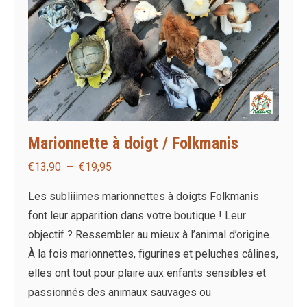
Marionnette à doigt / Folkmanis
Plage
€
13,90
–
€
19,95
de
Les subliiimes marionnettes à doigts Folkmanis
prix :
font leur apparition dans votre boutique ! Leur
€13,90
objectif ? Ressembler au mieux à l’animal d’origine.
à
À la fois marionnettes, figurines et peluches câlines,
€19,95
elles ont tout pour plaire aux enfants sensibles et
passionnés des animaux sauvages ou