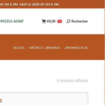
 14H À 18H. SAUF LE JEUDI DE 14H À 18H
NDE
€
0,00
Rechecher
Recherche
0
:
PUZZLE-ACHAT
€
0,00
Rechecher
Recherche
0
:
Vous êtes ici :
ACCUEIL
NATURE ET JARDINAGE
JARDINAGE VILAC
Trié
5 résultats affichés
du
plus
ac
récent