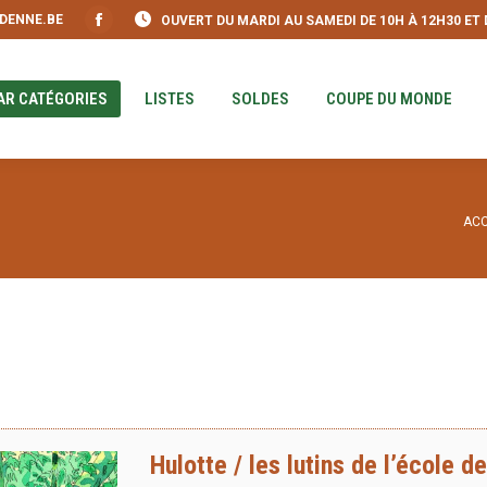
DENNE.BE
OUVERT DU MARDI AU SAMEDI DE 10H À 12H30 ET DE
S
PAR CATÉGORIES
LISTES
SOLDES
COUPE DU MO
Facebook
page
opens
AR CATÉGORIES
LISTES
SOLDES
COUPE DU MONDE
in
new
window
Vou
ACC
Hulotte / les lutins de l’école de