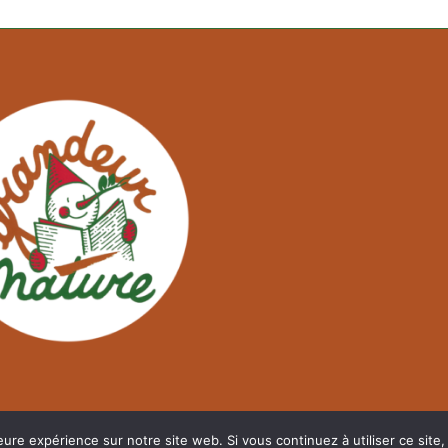
eure expérience sur notre site web. Si vous continuez à utiliser ce sit