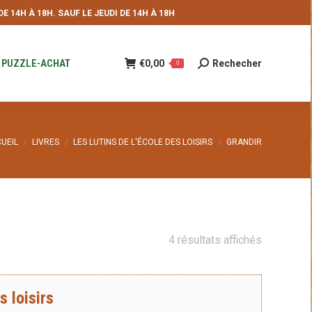
 14H À 18H. SAUF LE JEUDI DE 14H À 18H
NDE
€
0,00
Rechecher
Recherche
0
:
PUZZLE-ACHAT
€
0,00
Rechecher
Recherche
0
:
s êtes ici :
UEIL
LIVRES
LES LUTINS DE L'ÉCOLE DES LOISIRS
GRANDIR
Trié
4 résultats affichés
du
plus
s loisirs
récent