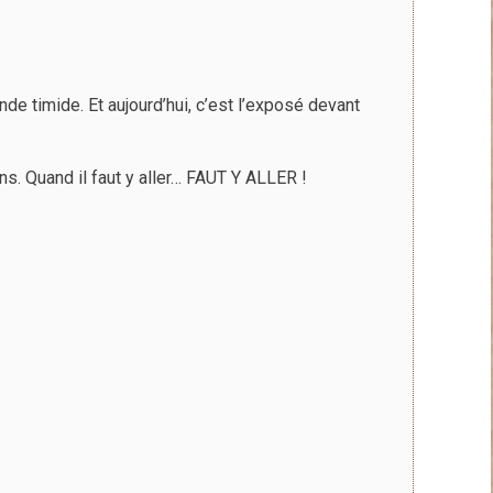
au
plus
ancien
nde timide. Et aujourd’hui, c’est l’exposé devant
s. Quand il faut y aller… FAUT Y ALLER !