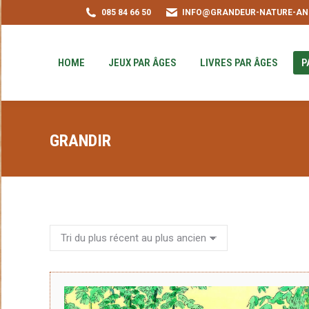
085 84 66 50
INFO@GRANDEUR-NATURE-AN
HOME
JEUX PAR ÂGES
LIVRES PAR ÂGE
PUZZLE-ACHAT
HOME
JEUX PAR ÂGES
LIVRES PAR ÂGES
P
GRANDIR