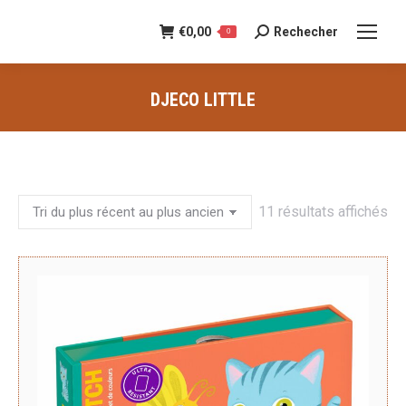
€
0,00
Rechecher
Recherche
0
:
DJECO LITTLE
Vous êtes ici :
Tri
11 résultats affichés
du
pl
ré
au
pl
an