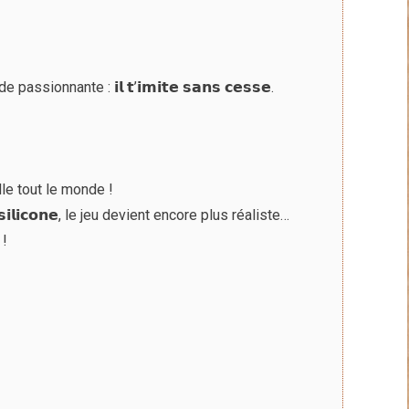
au
plus
ancien
ssionnante : 𝗶𝗹 𝘁’𝗶𝗺𝗶𝘁𝗲 𝘀𝗮𝗻𝘀 𝗰𝗲𝘀𝘀𝗲.
le tout le monde !
𝗲𝗻 𝘀𝗶𝗹𝗶𝗰𝗼𝗻𝗲, le jeu devient encore plus réaliste…
 !