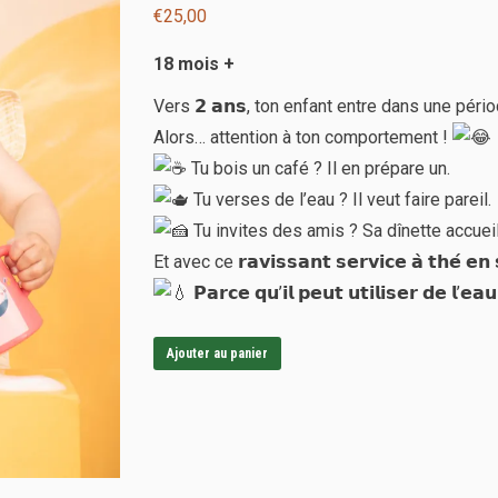
€
25,00
18 mois +
Vers 𝟮 𝗮𝗻𝘀, ton enfant entre dans une période pa
Alors… attention à ton comportement !
Tu bois un café ? Il en prépare un.
Tu verses de l’eau ? Il veut faire pareil.
Tu invites des amis ? Sa dînette accueil
Et avec ce 𝗿𝗮𝘃𝗶𝘀𝘀𝗮𝗻𝘁 𝘀𝗲𝗿𝘃𝗶𝗰𝗲 𝗮̀ 𝘁𝗵𝗲́ 
𝗣𝗮𝗿𝗰𝗲 𝗾𝘂’𝗶𝗹 𝗽𝗲𝘂𝘁 𝘂𝘁𝗶𝗹𝗶𝘀𝗲𝗿 𝗱𝗲 𝗹’𝗲𝗮𝘂
Ajouter au panier