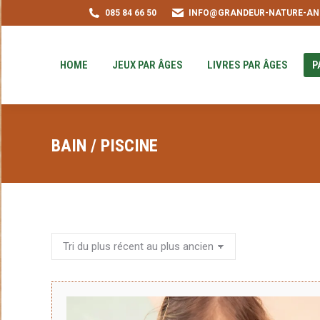
085 84 66 50
INFO@GRANDEUR-NATURE-AN
HOME
JEUX PAR ÂGES
LIVRES PAR ÂGE
PUZZLE-ACHAT
HOME
JEUX PAR ÂGES
LIVRES PAR ÂGES
P
BAIN / PISCINE