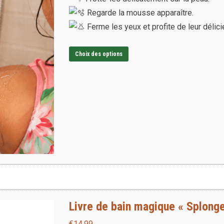
produit
Regarde la mousse apparaître.
Ferme les yeux et profite de leur délic
Ce
Choix des options
produit
a
plusieurs
variations.
Les
options
peuvent
être
choisies
sur
Livre de bain magique « Splonge 
la
page
€
14,99