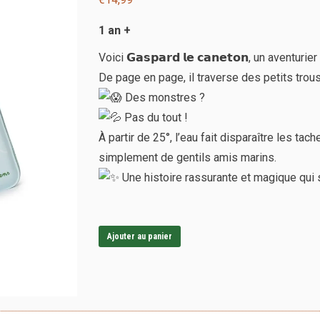
du
1 an +
produit
Voici 𝗚𝗮𝘀𝗽𝗮𝗿𝗱 𝗹𝗲 𝗰𝗮𝗻𝗲𝘁𝗼𝗻, un aventu
De page en page, il traverse des petits trou
Des monstres ?
Pas du tout !
À partir de 25°, l’eau fait disparaître les tac
simplement de gentils amis marins.
Une histoire rassurante et magique qui 
Ajouter au panier