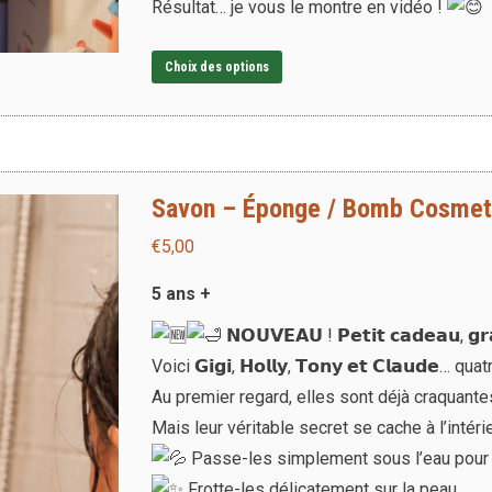
Résultat… je vous le montre en vidéo !
Ce
Choix des options
produit
a
plusieurs
variations.
Savon – Éponge / Bomb Cosmet
Les
€
5,00
options
peuvent
5 ans +
être
𝗡𝗢𝗨𝗩𝗘𝗔𝗨 ! 𝗣𝗲𝘁𝗶𝘁 𝗰𝗮𝗱𝗲𝗮𝘂, 𝗴𝗿
choisies
Voici 𝗚𝗶𝗴𝗶, 𝗛𝗼𝗹𝗹𝘆, 𝗧𝗼𝗻𝘆 𝗲𝘁 𝗖𝗹𝗮𝘂
sur
Au premier regard, elles sont déjà craquante
la
Mais leur véritable secret se cache à l’intéri
page
Passe-les simplement sous l’eau pour r
du
Frotte-les délicatement sur la peau.