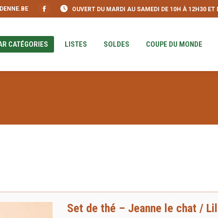
DENNE.BE
OUVERT DU MARDI AU SAMEDI DE 10H À 12H30 ET DE
S
PAR CATÉGORIES
LISTES
SOLDES
COUPE DU MO
Facebook
page
opens
AR CATÉGORIES
LISTES
SOLDES
COUPE DU MONDE
in
new
window
Set de thé – Jeanne le chat / Lil