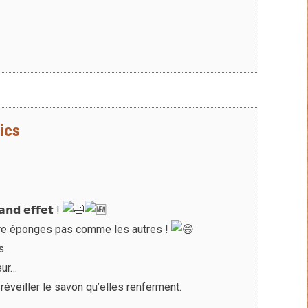
ics
𝗻𝗱 𝗲𝗳𝗳𝗲𝘁 !
𝗲… quatre éponges pas comme les autres !
s.
eur…
éveiller le savon qu’elles renferment.