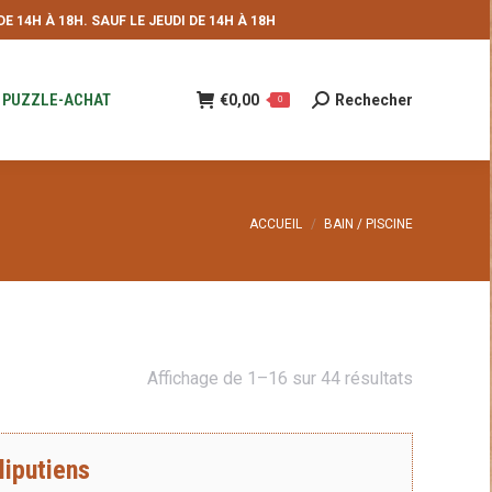
 14H À 18H. SAUF LE JEUDI DE 14H À 18H
NDE
€
0,00
Rechecher
Recherche
0
:
PUZZLE-ACHAT
€
0,00
Rechecher
Recherche
0
:
Vous êtes ici :
ACCUEIL
BAIN / PISCINE
Trié
Affichage de 1–16 sur 44 résultats
du
plus
liputiens
récent