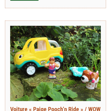
Voiture « Paige Pooch’n Ride » / WOW