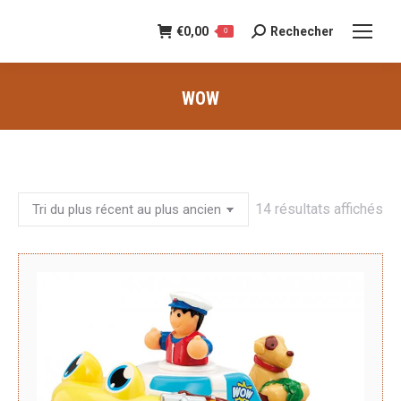
€
0,00
Rechecher
Recherche
0
:
WOW
Vous êtes ici :
Tri
14 résultats affichés
du
pl
ré
au
pl
an