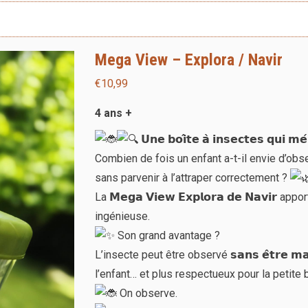
Mega View – Explora / Navir
€
10,99
4 ans +
𝗨𝗻𝗲 𝗯𝗼𝗶̂𝘁𝗲 𝗮̀ 𝗶𝗻𝘀𝗲𝗰𝘁𝗲𝘀 𝗾𝘂𝗶 𝗺𝗲
Combien de fois un enfant a-t-il envie d’ob
sans parvenir à l’attraper correctement ?
La 𝗠𝗲𝗴𝗮 𝗩𝗶𝗲𝘄 𝗘𝘅𝗽𝗹𝗼𝗿𝗮 𝗱𝗲 𝗡𝗮𝘃𝗶
ingénieuse.
Son grand avantage ?
L’insecte peut être observé 𝘀𝗮𝗻𝘀 𝗲̂𝘁𝗿𝗲 𝗺𝗮𝗻
l’enfant… et plus respectueux pour la petite 
On observe.