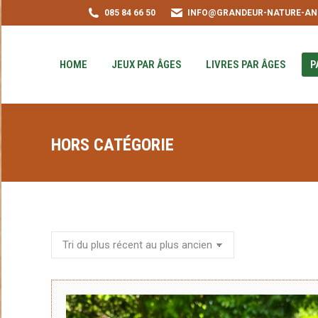
085 84 66 50
INFO@GRANDEUR-NATURE-AN
HOME
JEUX PAR ÂGES
LIVRES PAR ÂGE
PUZZLE-ACHAT
HOME
JEUX PAR ÂGES
LIVRES PAR ÂGES
P
HORS CATÉGORIE