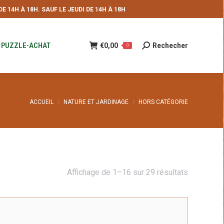
 14H À 18H. SAUF LE JEUDI DE 14H À 18H
NDE
€
0,00
Rechecher
Recherche
0
:
PUZZLE-ACHAT
€
0,00
Rechecher
Recherche
0
:
Vous êtes ici :
ACCUEIL
NATURE ET JARDINAGE
HORS CATÉGORIE
Trié
Affichage de 1–16 sur 29 résultats
du
plus
récent