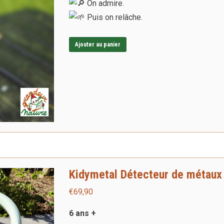
On admire.
Puis on relâche.
Ajouter au panier
Kidymetal Détecteur de métaux 
€
69,90
6 ans +