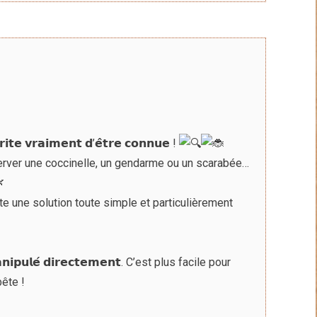
́𝗿𝗶𝘁𝗲 𝘃𝗿𝗮𝗶𝗺𝗲𝗻𝘁 𝗱’𝗲̂𝘁𝗿𝗲 𝗰𝗼𝗻𝗻𝘂𝗲 !
server une coccinelle, un gendarme ou un scarabée…
 apporte une solution toute simple et particulièrement
𝗽𝘂𝗹𝗲́ 𝗱𝗶𝗿𝗲𝗰𝘁𝗲𝗺𝗲𝗻𝘁. C’est plus facile pour
bête !