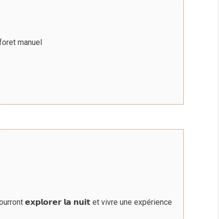
 foret manuel
t 𝗲𝘅𝗽𝗹𝗼𝗿𝗲𝗿 𝗹𝗮 𝗻𝘂𝗶𝘁 et vivre une expérience