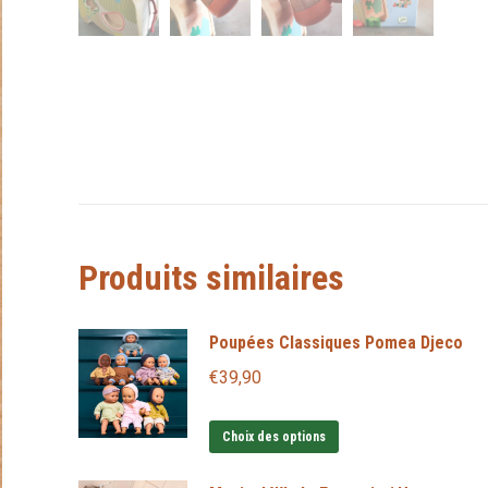
Produits similaires
Poupées Classiques Pomea Djeco
€
39,90
Ce
Choix des options
produit