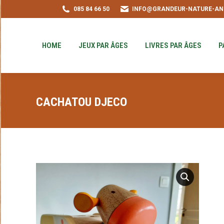
085 84 66 50
INFO@GRANDEUR-NATURE-AN
HOME
JEUX PAR ÂGES
LIVRES PAR ÂGE
PUZZLE-ACHAT
HOME
JEUX PAR ÂGES
LIVRES PAR ÂGES
P
CACHATOU DJECO