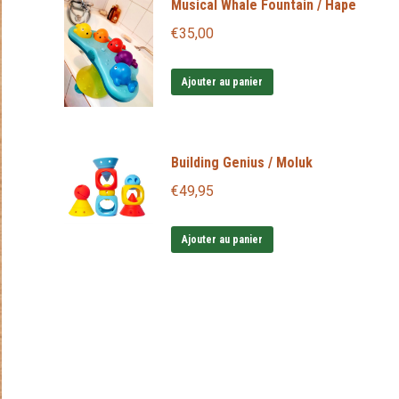
Musical Whale Fountain / Hape
a
plusieurs
€
35,00
variations.
Les
Ajouter au panier
options
peuvent
être
Building Genius / Moluk
choisies
€
49,95
sur
la
Ajouter au panier
page
du
produit