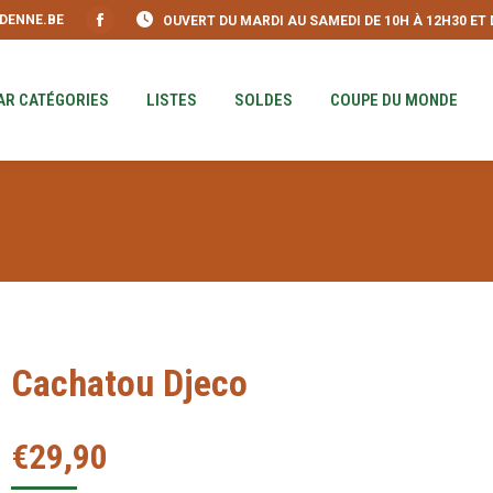
DENNE.BE
OUVERT DU MARDI AU SAMEDI DE 10H À 12H30 ET DE
S
PAR CATÉGORIES
LISTES
SOLDES
COUPE DU MO
Facebook
page
opens
AR CATÉGORIES
LISTES
SOLDES
COUPE DU MONDE
in
new
window
Cachatou Djeco
€
29,90