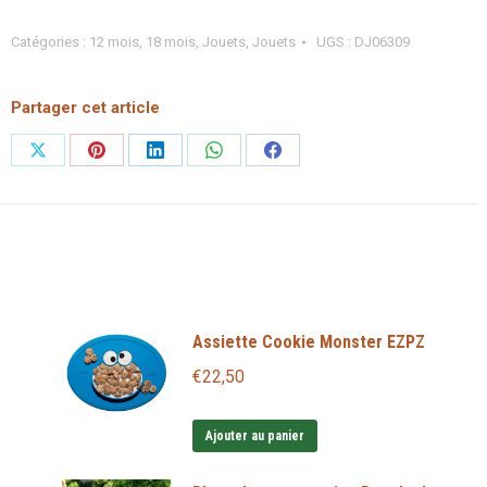
Cachatou
Catégories :
12 mois
,
18 mois
,
Jouets
,
Jouets
UGS :
DJ06309
Djeco
Partager cet article
Partager
Partager
Partager
Partager
Partager
sur
sur
sur
sur
sur
X
Pinterest
LinkedIn
WhatsApp
Facebook
Assiette Cookie Monster EZPZ
€
22,50
Ajouter au panier