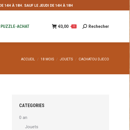
 14H À 18H. SAUF LE JEUDI DE 14H À 18H
NDE
€
0,00
Rechecher
Recherche
0
:
PUZZLE-ACHAT
€
0,00
Rechecher
Recherche
0
:
Vous êtes ici :
ACCUEIL
18 MOIS
JOUETS
CACHATOU DJECO
CATEGORIES
0 an
Jouets