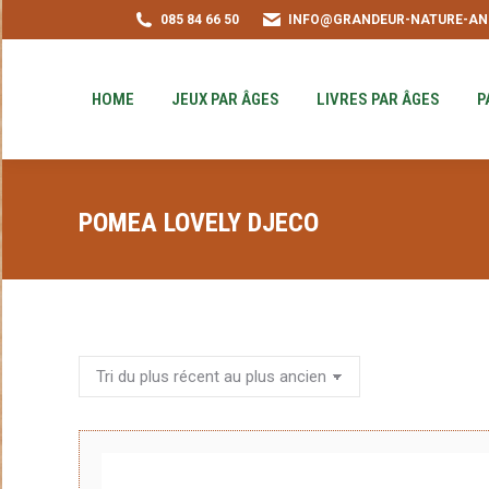
085 84 66 50
INFO@GRANDEUR-NATURE-AN
HOME
JEUX PAR ÂGES
LIVRES PAR ÂGE
PUZZLE-ACHAT
HOME
JEUX PAR ÂGES
LIVRES PAR ÂGES
P
POMEA LOVELY DJECO