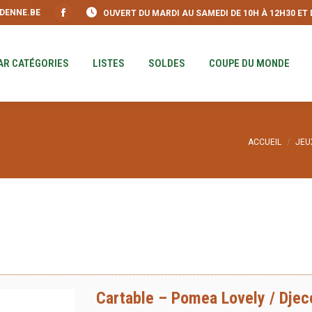
DENNE.BE
OUVERT DU MARDI AU SAMEDI DE 10H À 12H30 ET DE
S
PAR CATÉGORIES
LISTES
SOLDES
COUPE DU MO
Facebook
page
opens
AR CATÉGORIES
LISTES
SOLDES
COUPE DU MONDE
in
new
window
Vous êtes ici
ACCUEIL
JEU
Cartable – Pomea Lovely / Djec