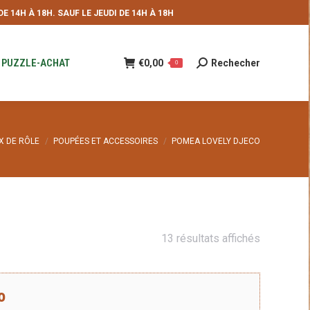
 14H À 18H. SAUF LE JEUDI DE 14H À 18H
NDE
€
0,00
Rechecher
Recherche
0
:
PUZZLE-ACHAT
€
0,00
Rechecher
Recherche
0
:
 :
X DE RÔLE
POUPÉES ET ACCESSOIRES
POMEA LOVELY DJECO
Trié
13 résultats affichés
du
plus
o
récent