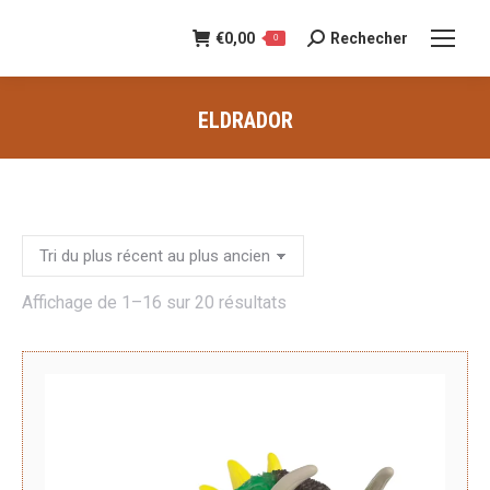
€
0,00
Rechecher
Recherche
0
:
ELDRADOR
Vous êtes ici :
Trié
Affichage de 1–16 sur 20 résultats
du
plus
récent
au
plus
ancien