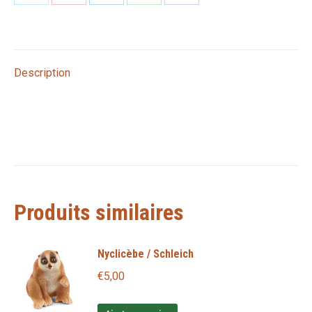
Partager
Partager
Partager
Partager
Partager
sur
sur
sur
sur
sur
X
Pinterest
LinkedIn
WhatsApp
Facebook
Description
Produits similaires
Nyclicèbe / Schleich
€
5,00