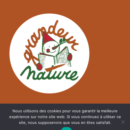
Nous utilisons des cookies pour vous garantir la meilleure
expérience sur notre site web. Si vous continuez à utiliser ce
site, nous supposerons que vous en êtes satisfait.
©
A2NM.COM