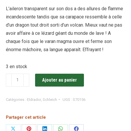
L’aileron transparent sur son dos a des allures de flamme
incandescente tandis que sa carapace ressemble à celle
d’un dragon tout droit sorti d’un volcan. Mieux vaut ne pas
avoir affaire à ce lézard géant du monde de lave ! A
chaque fois que le varan magma ouvre et ferme son
énorme mâchoire, sa langue apparaît. Effrayant !
3 en stock
quantité
Ajouter au panier
de
Lézard
Catégories :
Eldrador
,
Schleich
UGS :
S70156
de
lave
Partager cet article
/
Schleich