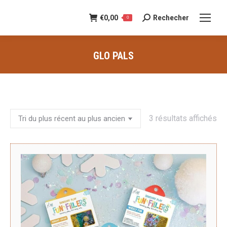
€
0,00
Rechecher
Recherche
0
:
GLO PALS
Vous êtes ici :
Tri
3 résultats affichés
du
pl
ré
au
pl
an