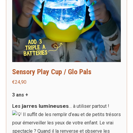
sur
la
page
du
produit
Sensory Play Cup / Glo Pals
€
24,90
3 ans +
Les 𝗷𝗮𝗿𝗿𝗲𝘀 𝗹𝘂𝗺𝗶𝗻𝗲𝘂𝘀𝗲𝘀
… à utiliser partout !
Il suffit de les remplir d’eau et de petits trésors
pour émerveiller les yeux de votre enfant. Le vrai
spectacle ? Quand il la renverse et observe les