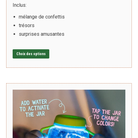
Inclus:
mélange de confettis
trésors
surprises amusantes
Ce
Choix des options
produit
a
plusieurs
variations.
Les
options
peuvent
être
choisies