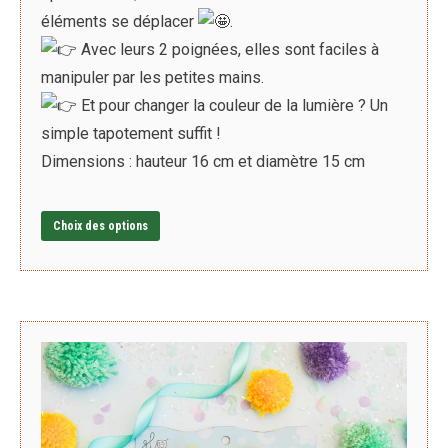
éléments se déplacer
.
Avec leurs 2 poignées, elles sont faciles à
manipuler par les petites mains.
Et pour changer la couleur de la lumière ? Un
simple tapotement suffit !
Dimensions : hauteur 16 cm et diamètre 15 cm
Ce
Choix des options
produit
a
plusieurs
variations.
Les
options
peuvent
être