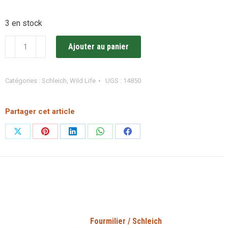
3 en stock
quantité
Ajouter au panier
de
Tapir
Catégories :
Schleich
,
Wild Life
UGS :
14850
/
Schleich
Partager cet article
Partager
Partager
Partager
Partager
Partager
sur
sur
sur
sur
sur
X
Pinterest
LinkedIn
WhatsApp
Facebook
Fourmilier / Schleich