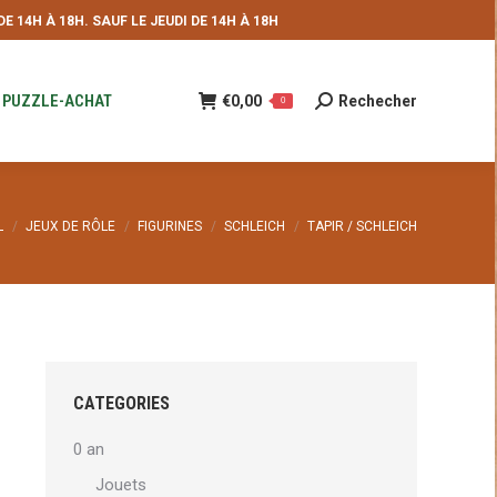
 14H À 18H. SAUF LE JEUDI DE 14H À 18H
NDE
€
0,00
Rechecher
Recherche
0
:
PUZZLE-ACHAT
€
0,00
Rechecher
Recherche
0
:
tes ici :
L
JEUX DE RÔLE
FIGURINES
SCHLEICH
TAPIR / SCHLEICH
CATEGORIES
0 an
Jouets