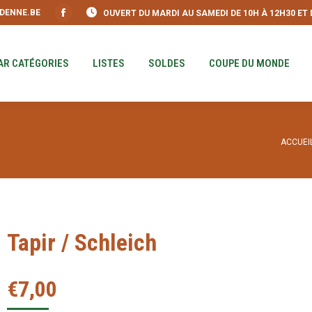
DENNE.BE
OUVERT DU MARDI AU SAMEDI DE 10H À 12H30 ET DE
S
PAR CATÉGORIES
LISTES
SOLDES
COUPE DU MO
Facebook
page
opens
AR CATÉGORIES
LISTES
SOLDES
COUPE DU MONDE
in
new
window
Vous ê
ACCUEI
Tapir / Schleich
€
7,00