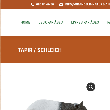
085 84 66 50
INFO@GRANDEUR-NATURE-AN
HOME
JEUX PAR ÂGES
LIVRES PAR ÂGE
PUZZLE-ACHAT
HOME
JEUX PAR ÂGES
LIVRES PAR ÂGES
P
TAPIR / SCHLEICH