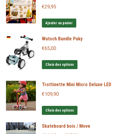
€
29,95
Ajouter au panier
Wutsch Bundle Puky
€
65,00
Ce
Choix des options
produit
a
Trottinette Mini Micro Deluxe LED
plusieurs
€
109,90
variations.
Les
Ce
Choix des options
options
produit
peuvent
Skateboard bois / Move
a
être