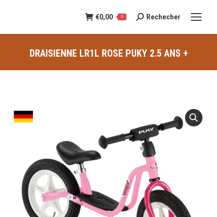
€
0,00
Rechecher
Recherche
0
:
DRAISIENNE LR1L ROSE PUKY 2.5 ANS +
Vous êtes ici :