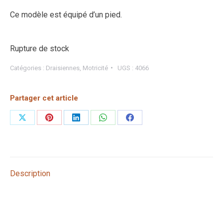
Ce modèle est équipé d’un pied.
Rupture de stock
Catégories :
Draisiennes
,
Motricité
UGS :
4066
Partager cet article
Partager
Partager
Partager
Partager
Partager
sur
sur
sur
sur
sur
X
Pinterest
LinkedIn
WhatsApp
Facebook
Description