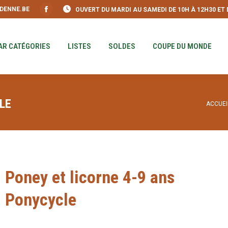
DENNE.BE
OUVERT DU MARDI AU SAMEDI DE 10H À 12H30 ET DE
S
PAR CATÉGORIES
LISTES
SOLDES
COUPE DU MO
Facebook
page
opens
AR CATÉGORIES
LISTES
SOLDES
COUPE DU MONDE
in
new
window
LE
Vous ê
ACCUEI
Poney et licorne 4-9 ans
Ponycycle