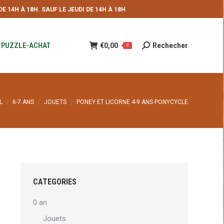
 14H À 18H. SAUF LE JEUDI DE 14H À 18H
NDE
€
0,00
Rechecher
Recherche
0
:
PUZZLE-ACHAT
€
0,00
Rechecher
Recherche
0
:
tes ici :
L
6-7 ANS
JOUETS
PONEY ET LICORNE 4-9 ANS PONYCYCLE
CATEGORIES
0 an
Jouets