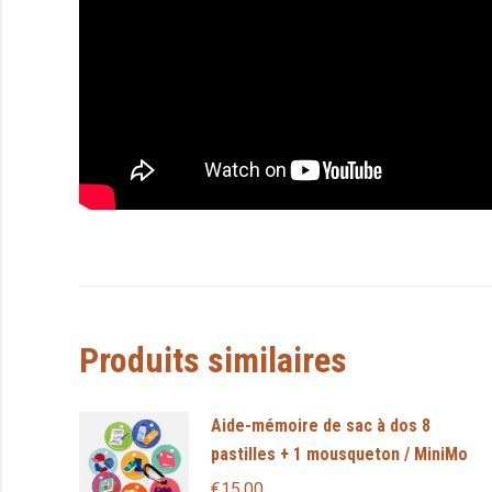
Produits similaires
Aide-mémoire de sac à dos 8
pastilles + 1 mousqueton / MiniMo
€
15,00