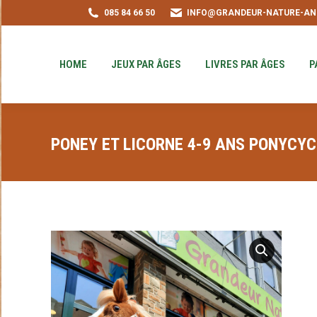
085 84 66 50
INFO@GRANDEUR-NATURE-AN
HOME
JEUX PAR ÂGES
LIVRES PAR ÂGE
PUZZLE-ACHAT
HOME
JEUX PAR ÂGES
LIVRES PAR ÂGES
P
PONEY ET LICORNE 4-9 ANS PONYCYC