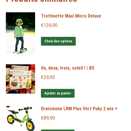
Trottinette Maxi Micro Deluxe
€
139,90
Ce
Choix des options
produit
a
plusieurs
Un, deux, trois, soleil ! / BS
variations.
€
29,95
Les
options
Ajouter au panier
peuvent
être
Draisienne LRM Plus Vert Puky 2 ans +
choisies
€
89,90
sur
la