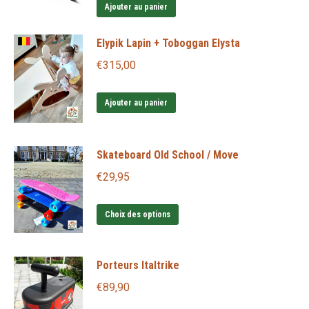
Ajouter au panier
page
du
Elypik Lapin + Toboggan Elysta
produit
€
315,00
Ajouter au panier
Skateboard Old School / Move
€
29,95
Ce
Choix des options
produit
a
Porteurs Italtrike
plusieurs
€
89,90
variations.