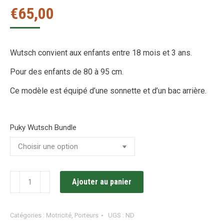
€
65,00
Wutsch convient aux enfants entre 18 mois et 3 ans.
Pour des enfants de 80 à 95 cm.
Ce modèle est équipé d’une sonnette et d’un bac arrière.
Puky Wutsch Bundle
quantité
Ajouter au panier
de
Wutsch
Catégories :
Motricité
,
Porteurs
UGS :
ND
Bundle