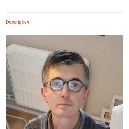
sur
sur
sur
sur
sur
X
Pinterest
LinkedIn
WhatsApp
Facebook
Description
Lecteur
vidéo