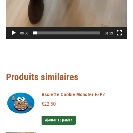
00:00
01:13
Produits similaires
Assiette Cookie Monster EZPZ
€
22,50
Ajouter au panier