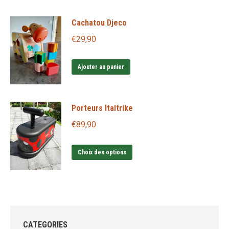
Cachatou Djeco
€
29,90
Ajouter au panier
Porteurs Italtrike
€
89,90
Ce
Choix des options
produit
a
plusieurs
variations.
Les
CATEGORIES