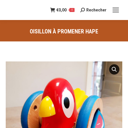
€
0,00
Rechecher
Recherche
0
:
OISILLON À PROMENER HAPE
Vous êtes ici :