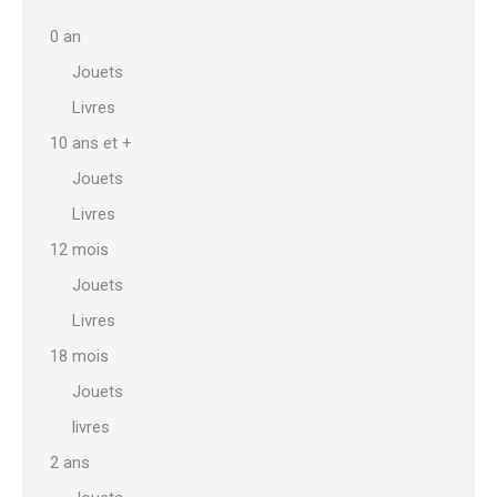
options
0 an
peuvent
Jouets
être
Livres
choisies
sur
10 ans et +
la
Jouets
page
Livres
du
12 mois
produit
Jouets
Livres
18 mois
Jouets
livres
2 ans