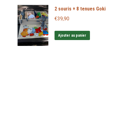
a
à
2 souris + 8 tenues Goki
plusieurs
€19,95
€
39,90
variations.
Les
Ajouter au panier
options
peuvent
être
choisies
sur
la
page
du
produit