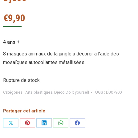
€
9,90
4 ans +
8 masques animaux de la jungle à décorer à l’aide des
mosaïques autocollantes métallisées.
Rupture de stock
Catégories :
Arts plastiques
,
Djeco Do it yourself
UGS :
DJ07900
Partager cet article
Partager
Partager
Partager
Partager
Partager
sur
sur
sur
sur
sur