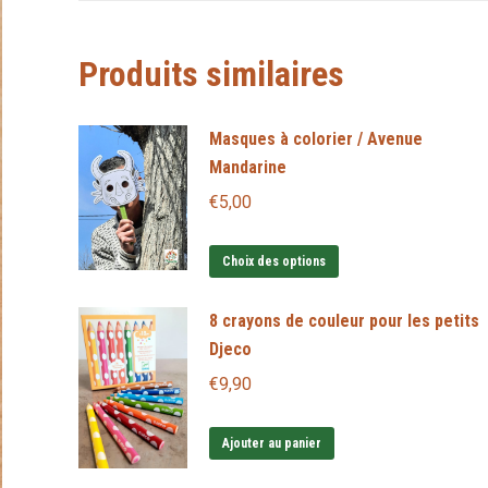
Produits similaires
Masques à colorier / Avenue
Mandarine
€
5,00
Ce
Choix des options
produit
a
8 crayons de couleur pour les petits
Djeco
plusieurs
variations.
€
9,90
Les
options
Ajouter au panier
peuvent