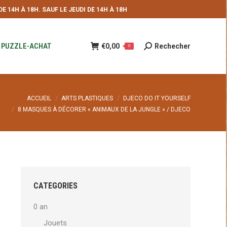
 14H À 18H. SAUF LE JEUDI DE 14H À 18H
NDE
€
0,00
Rechecher
Recherche
0
:
PUZZLE-ACHAT
€
0,00
Rechecher
Recherche
0
:
ACCUEIL
ARTS PLASTIQUES
DJECO DO IT YOURSELF
8 MASQUES À DÉCORER « ANIMAUX DE LA JUNGLE » / DJECO
CATEGORIES
0 an
Jouets