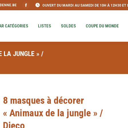
DENNE.BE
OUVERT DU MARDI AU SAMEDI DE 10H À 12H30 ET DE
S
PAR CATÉGORIES
LISTES
SOLDES
COUPE DU MO
Facebook
page
opens
AR CATÉGORIES
LISTES
SOLDES
COUPE DU MONDE
in
new
window
 LA JUNGLE » /
Vous êtes ici :
8 masques à décorer
« Animaux de la jungle » /
Djeco