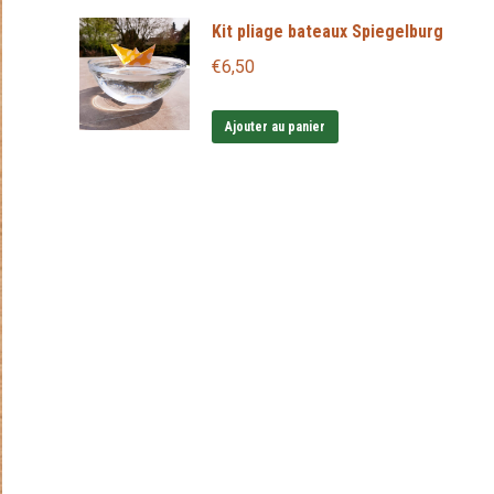
être
Kit pliage bateaux Spiegelburg
choisies
€
6,50
sur
la
Ajouter au panier
page
du
produit