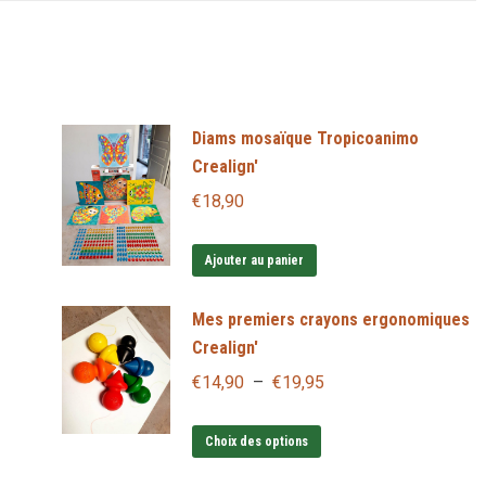
X
Pinterest
LinkedIn
WhatsApp
Facebook
Diams mosaïque Tropicoanimo
Crealign'
€
18,90
Ajouter au panier
Mes premiers crayons ergonomiques
Crealign'
Plage
€
14,90
–
€
19,95
de
Ce
prix :
Choix des options
produit
€14,90