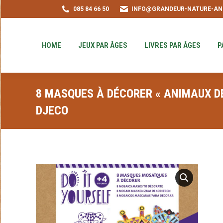
085 84 66 50
INFO@GRANDEUR-NATURE-AN
HOME
JEUX PAR ÂGES
LIVRES PAR ÂGE
PUZZLE-ACHAT
HOME
JEUX PAR ÂGES
LIVRES PAR ÂGES
P
8 MASQUES À DÉCORER « ANIMAUX DE
DJECO