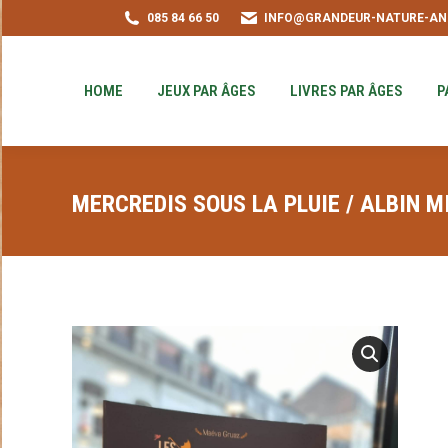
085 84 66 50
INFO@GRANDEUR-NATURE-AN
HOME
JEUX PAR ÂGES
LIVRES PAR ÂGE
PUZZLE-ACHAT
HOME
JEUX PAR ÂGES
LIVRES PAR ÂGES
P
MERCREDIS SOUS LA PLUIE / ALBIN M