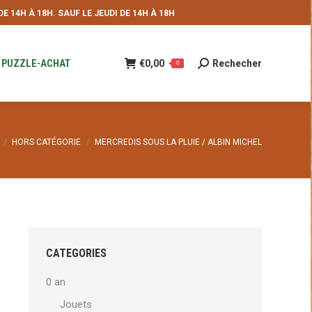
 14H À 18H. SAUF LE JEUDI DE 14H À 18H
NDE
€
0,00
Rechecher
Recherche
0
:
PUZZLE-ACHAT
€
0,00
Rechecher
Recherche
0
:
HORS CATÉGORIE
MERCREDIS SOUS LA PLUIE / ALBIN MICHEL
CATEGORIES
0 an
Jouets