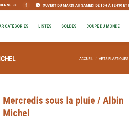
DENNE.BE
OUVERT DU MARDI AU SAMEDI DE 10H À 12H30 ET DE
S
PAR CATÉGORIES
LISTES
SOLDES
COUPE DU MO
Facebook
page
opens
AR CATÉGORIES
LISTES
SOLDES
COUPE DU MONDE
in
new
window
ICHEL
Vous êtes ici :
ACCUEIL
ARTS PLASTIQUES
Mercredis sous la pluie / Albin
Michel