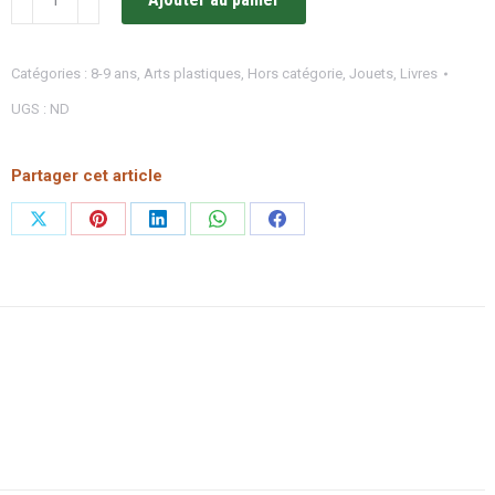
de
Mercredis
Catégories :
8-9 ans
,
Arts plastiques
,
Hors catégorie
,
Jouets
,
Livres
sous
UGS :
ND
la
pluie
/
Partager cet article
Albin
Partager
Partager
Partager
Partager
Partager
Michel
sur
sur
sur
sur
sur
X
Pinterest
LinkedIn
WhatsApp
Facebook