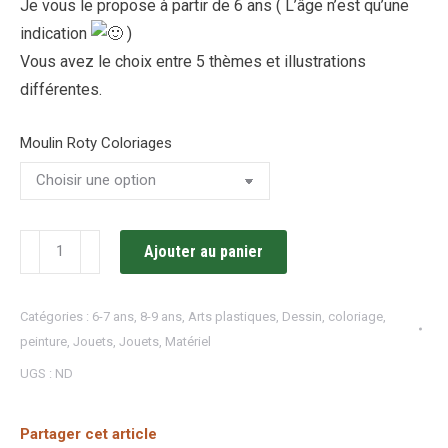
Je vous le propose à partir de 6 ans ( L’âge n’est qu’une
indication
)
Vous avez le choix entre 5 thèmes et illustrations
différentes.
Moulin Roty Coloriages
quantité
Ajouter au panier
de
Coloriage
Catégories :
6-7 ans
,
8-9 ans
,
Arts plastiques
,
Dessin, coloriage,
géant
peinture
,
Jouets
,
Jouets
,
Matériel
/
UGS :
ND
Moulin
Roty
Partager cet article