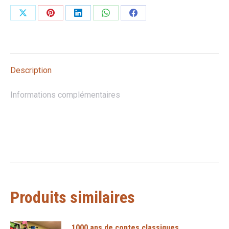
Partager
Partager
Partager
Partager
Partager
sur
sur
sur
sur
sur
X
Pinterest
LinkedIn
WhatsApp
Facebook
Description
Informations complémentaires
Produits similaires
1000 ans de contes classiques