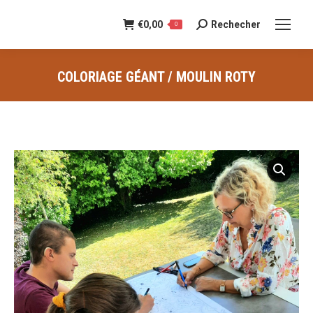
€
0,00
Rechecher
Recherche
0
:
COLORIAGE GÉANT / MOULIN ROTY
Vous êtes ici :