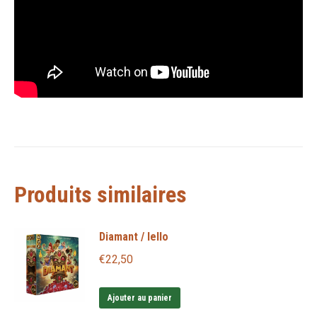
Produits similaires
Diamant / Iello
€
22,50
Ajouter au panier