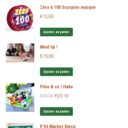
Zéro à 100 Scorpion masqué
€
13,00
Ajouter au panier
Mind Up !
€
15,00
Ajouter au panier
Filou & co / Haba
Le
Le
€
33,00
€
23,10
prix
prix
initial
actuel
Ajouter au panier
était :
est :
P'tit Market Djeco
€33,00.
€23,10.