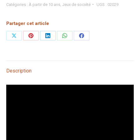
Catégories :
À partir de 10 ans
,
Jeux de société
UGS :
02029
Partager cet article
Partager
Partager
Partager
Partager
Partager
sur
sur
sur
sur
sur
X
Pinterest
LinkedIn
WhatsApp
Facebook
Description