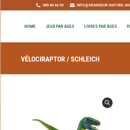
085 84 66 50
INFO@GRANDEUR-NATURE-AN
HOME
JEUX PAR ÂGES
LIVRES PAR ÂGE
PUZZLE-ACHAT
HOME
JEUX PAR ÂGES
LIVRES PAR ÂGES
P
VÉLOCIRAPTOR / SCHLEICH