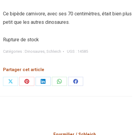
Ce bipède carnivore, avec ses 70 centimètres, était bien plus
petit que les autres dinosaures.
Rupture de stock
Catégories :
Dinosaures
,
Schleich
UGS :
14585
Partager cet article
Partager
Partager
Partager
Partager
Partager
sur
sur
sur
sur
sur
X
Pinterest
LinkedIn
WhatsApp
Facebook
Fourmilier / Schleich