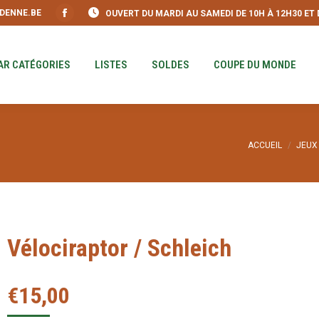
DENNE.BE
OUVERT DU MARDI AU SAMEDI DE 10H À 12H30 ET DE
S
PAR CATÉGORIES
LISTES
SOLDES
COUPE DU MO
Facebook
page
opens
AR CATÉGORIES
LISTES
SOLDES
COUPE DU MONDE
in
new
window
Vous êtes ici :
ACCUEIL
JEUX
Vélociraptor / Schleich
€
15,00