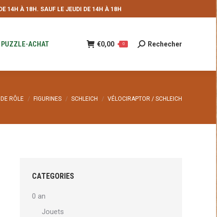
 14H À 18H. SAUF LE JEUDI DE 14H À 18H
NDE
€
0,00
Rechecher
Recherche
0
:
PUZZLE-ACHAT
€
0,00
Rechecher
Recherche
0
:
 DE RÔLE
FIGURINES
SCHLEICH
VÉLOCIRAPTOR / SCHLEICH
CATEGORIES
0 an
Jouets