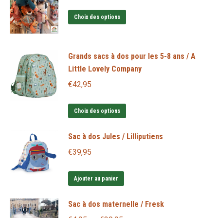
variations.
choisies
Ce
Les
sur
Choix des options
produit
options
la
a
peuvent
page
Grands sacs à dos pour les 5-8 ans / A
plusieurs
être
du
Little Lovely Company
variations.
choisies
produit
Les
sur
€
42,95
options
la
Ce
peuvent
page
Choix des options
produit
être
du
Sac à dos Jules / Lilliputiens
a
choisies
produit
plusieurs
sur
€
39,95
variations.
la
Les
page
Ajouter au panier
options
du
Sac à dos maternelle / Fresk
peuvent
produit