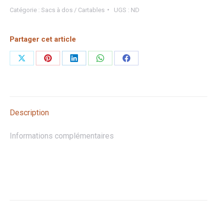
Sacs
Catégorie :
Sacs à dos / Cartables
UGS :
ND
à
dos
Partager cet article
Trixie
Partager
Partager
Partager
Partager
Partager
sur
sur
sur
sur
sur
X
Pinterest
LinkedIn
WhatsApp
Facebook
Description
Informations complémentaires