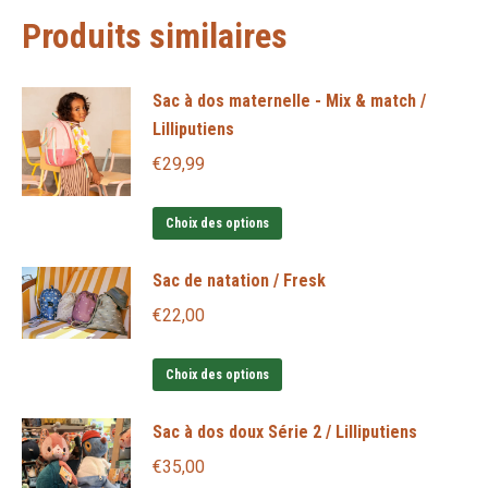
Produits similaires
Sac à dos maternelle - Mix & match /
Lilliputiens
€
29,99
Ce
Choix des options
produit
Sac de natation / Fresk
a
plusieurs
€
22,00
variations.
Ce
Les
Choix des options
produit
options
Sac à dos doux Série 2 / Lilliputiens
a
peuvent
plusieurs
être
€
35,00