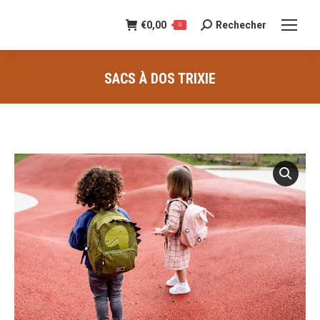
€
0,00
Rechecher
Recherche
0
:
SACS À DOS TRIXIE
Vous êtes ici :