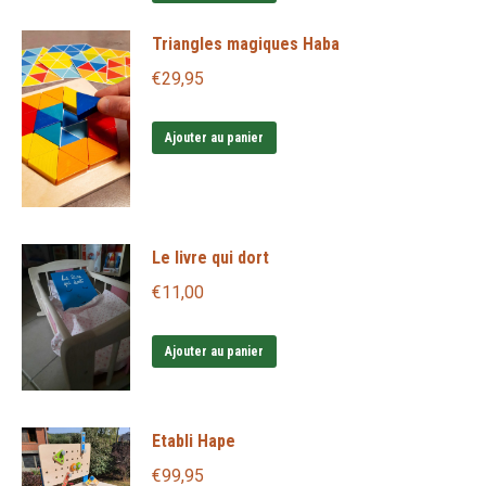
page
Triangles magiques Haba
du
produit
€
29,95
Ajouter au panier
Le livre qui dort
€
11,00
Ajouter au panier
Etabli Hape
€
99,95