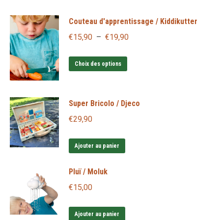
Couteau d'apprentissage / Kiddikutter
Plage
€
15,90
–
€
19,90
de
Ce
prix :
Choix des options
produit
€15,90
a
à
Super Bricolo / Djeco
plusieurs
€19,90
variations.
€
29,90
Les
options
Ajouter au panier
peuvent
Pluï / Moluk
être
choisies
€
15,00
sur
la
Ajouter au panier