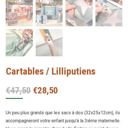
Cartables / Lilliputiens
Le
Le
€
47,50
€
28,50
prix
prix
initial
actuel
Un peu plus grands que les sacs à dos (32x25x12cm), ils
était :
est :
accompagneront votre enfant jusqu’à la 3ième maternelle.
€47,50.
€28,50.