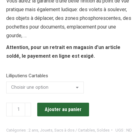
Vous aurez la garantie d’une belle finition au point de vue
pratique mais également ludique: des volets à soulever,
des objets à déplacer, des zones phosphorescentes, des
pochettes pour documents, emplacement pour une
gourde, …
Attention, pour un retrait en magasin d’un article
soldé, le payement en ligne est exigé.
Lilliputiens Cartables
quantité
Ajouter au panier
de
Cartables
Catégories :
2 ans
,
Jouets
,
Sacs à dos / Cartables
,
Soldes
UGS :
ND
/