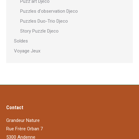
Puzz'art Djeco
Puzzles d'observation Djeco
Puzzles Duo-Trio Djeco
Story Puzzle Djeco
Soldes
Voyage Jeux
Contact
Grandeur Nature
Rue Frère Orban 7
5300 Andenne