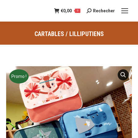
€
0,00
Rechecher
Recherche
0
:
CARTABLES / LILLIPUTIENS
Vous êtes ici :
Promo !