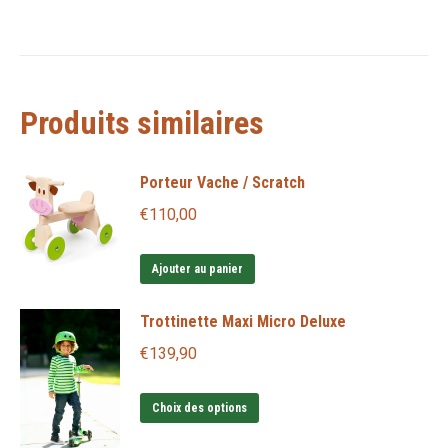
Produits similaires
Porteur Vache / Scratch
€
110,00
Ajouter au panier
Trottinette Maxi Micro Deluxe
€
139,90
Ce
Choix des options
produit