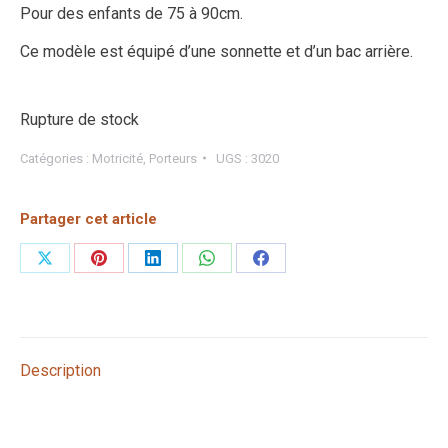
Pour des enfants de 75 à 90cm.
Ce modèle est équipé d’une sonnette et d’un bac arrière.
Rupture de stock
Catégories :
Motricité
,
Porteurs
UGS :
3020
Partager cet article
Partager
Partager
Partager
Partager
Partager
sur
sur
sur
sur
sur
X
Pinterest
LinkedIn
WhatsApp
Facebook
Description