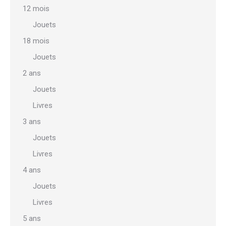
la
12 mois
page
Jouets
du
18 mois
produit
Jouets
2 ans
Jouets
Livres
3 ans
Jouets
Livres
4 ans
Jouets
Livres
5 ans