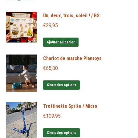
a
plusieurs
Un, deux, trois, soleil ! / BS
variations.
€
29,95
Les
options
Ajouter au panier
peuvent
être
Chariot de marche Plantoys
choisies
€
65,00
sur
la
Ce
Choix des options
page
produit
du
a
Trottinette Sprite / Micro
produit
plusieurs
€
109,95
variations.
Les
Ce
Choix des options
options