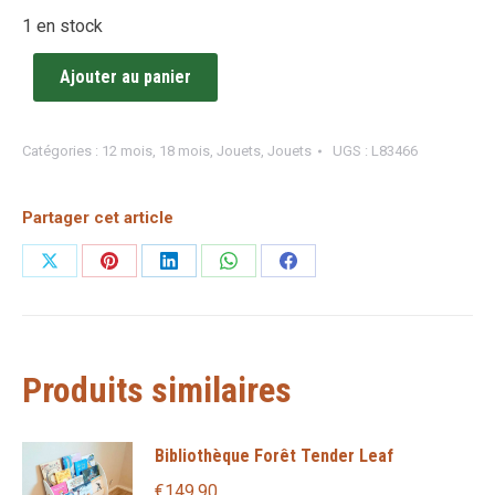
1 en stock
Ajouter au panier
Catégories :
12 mois
,
18 mois
,
Jouets
,
Jouets
UGS :
L83466
Partager cet article
Partager
Partager
Partager
Partager
Partager
sur
sur
sur
sur
sur
X
Pinterest
LinkedIn
WhatsApp
Facebook
Produits similaires
Bibliothèque Forêt Tender Leaf
€
149,90