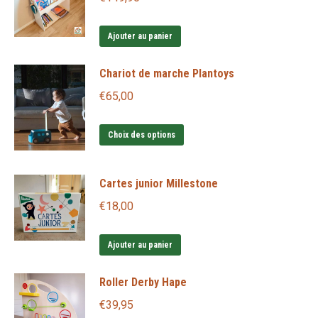
Ajouter au panier
Chariot de marche Plantoys
€
65,00
Ce
Choix des options
produit
a
Cartes junior Millestone
plusieurs
€
18,00
variations.
Les
Ajouter au panier
options
peuvent
Roller Derby Hape
être
€
39,95
choisies