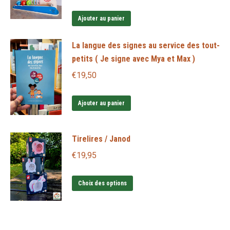
sur
Ajouter au panier
la
page
La langue des signes au service des tout-
du
petits ( Je signe avec Mya et Max )
produit
€
19,50
Ajouter au panier
Tirelires / Janod
€
19,95
Ce
Choix des options
produit
a
plusieurs