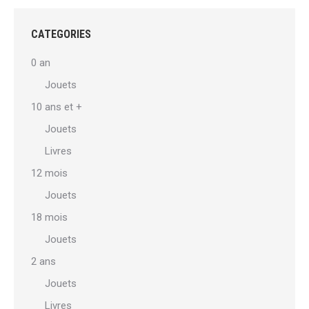
variations.
Les
CATEGORIES
options
0 an
peuvent
Jouets
être
10 ans et +
choisies
sur
Jouets
la
Livres
page
12 mois
du
Jouets
produit
18 mois
Jouets
2 ans
Jouets
Livres