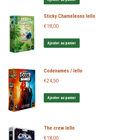
Sticky Chameleons Iello
€
18,00
Ajouter au panier
Codenames / Iello
€
24,50
Ajouter au panier
The crew Iello
€
18,00