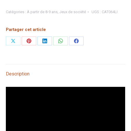
Catégories :
À partir de 8-9 ans
,
Jeux de société
UGS :
CAT064LI
Partager cet article
Partager
Partager
Partager
Partager
Partager
sur
sur
sur
sur
sur
X
Pinterest
LinkedIn
WhatsApp
Facebook
Description