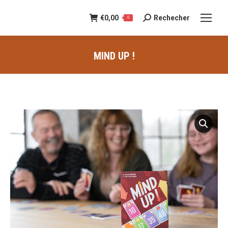
€
0,00
Rechecher
Recherche
0
:
MIND UP !
Vous êtes ici :