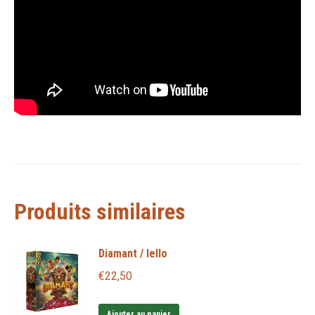
Produits similaires
Diamant / Iello
€
22,50
Ajouter au panier