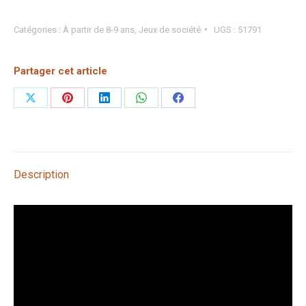
Catégories :
À partir de 8-9 ans
,
Jeux de société
UGS :
51791
Partager cet article
Partager
Partager
Partager
Partager
Partager
sur
sur
sur
sur
sur
X
Pinterest
LinkedIn
WhatsApp
Facebook
Description