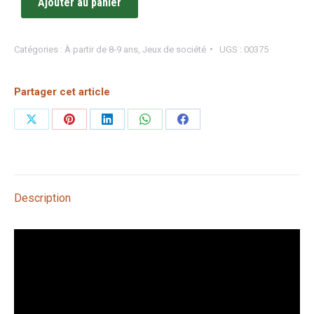
Ajouter au panier
Catégories :
À partir de 8-9 ans
,
Jeux de société
UGS :
00375
Partager cet article
Partager
Partager
Partager
Partager
Partager
sur
sur
sur
sur
sur
X
Pinterest
LinkedIn
WhatsApp
Facebook
Description