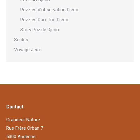
Puzzles d'observation Djeco
Puzzles Duo-Trio Djeco
Story Puzzle Djeco
Soldes
Voyage Jeux
Contact
Grandeur Nature
Rue Frère Orban 7
5300 Andenne