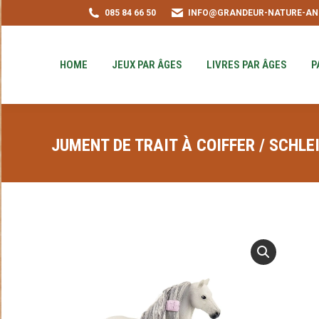
085 84 66 50
INFO@GRANDEUR-NATURE-AN
HOME
JEUX PAR ÂGES
LIVRES PAR ÂGE
PUZZLE-ACHAT
HOME
JEUX PAR ÂGES
LIVRES PAR ÂGES
P
JUMENT DE TRAIT À COIFFER / SCHLE