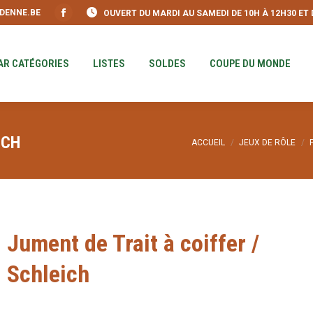
DENNE.BE
OUVERT DU MARDI AU SAMEDI DE 10H À 12H30 ET DE
S
PAR CATÉGORIES
LISTES
SOLDES
COUPE DU MO
Facebook
page
opens
AR CATÉGORIES
LISTES
SOLDES
COUPE DU MONDE
in
new
window
ICH
Vous êtes ici :
ACCUEIL
JEUX DE RÔLE
Jument de Trait à coiffer /
Schleich