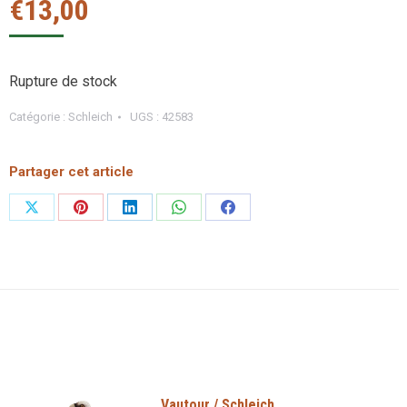
€
13,00
Rupture de stock
Catégorie :
Schleich
UGS :
42583
Partager cet article
Partager
Partager
Partager
Partager
Partager
sur
sur
sur
sur
sur
X
Pinterest
LinkedIn
WhatsApp
Facebook
Vautour / Schleich