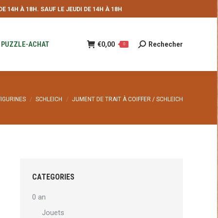
 14H À 18H. SAUF LE JEUDI DE 14H À 18H
NDE
€
0,00
Rechecher
Recherche
0
:
PUZZLE-ACHAT
€
0,00
Rechecher
Recherche
0
:
FIGURINES
SCHLEICH
JUMENT DE TRAIT À COIFFER / SCHLEICH
CATEGORIES
0 an
Jouets