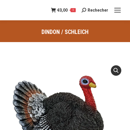
€
0,00
Rechecher
Recherche
0
:
DINDON / SCHLEICH
Vous êtes ici :