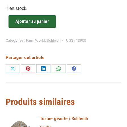
1 en stock
Ajouter au panier
Catégories :
Farm World
,
Schleich
UGS :
13900
Partager cet article
Partager
Partager
Partager
Partager
Partager
sur
sur
sur
sur
sur
X
Pinterest
LinkedIn
WhatsApp
Facebook
Produits similaires
Tortue géante / Schleich