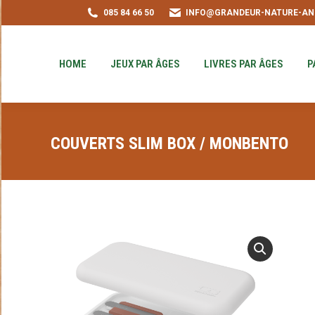
085 84 66 50
INFO@GRANDEUR-NATURE-AN
HOME
JEUX PAR ÂGES
LIVRES PAR ÂGE
PUZZLE-ACHAT
HOME
JEUX PAR ÂGES
LIVRES PAR ÂGES
P
COUVERTS SLIM BOX / MONBENTO