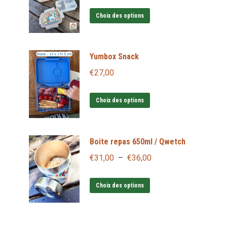
prix
prix
Ce
initial
actuel
Choix des options
produit
était :
est :
a
€15,90.
€9,54.
Yumbox Snack
plusieurs
variations.
€
27,00
Les
Ce
options
Choix des options
produit
peuvent
a
être
Boite repas 650ml / Qwetch
plusieurs
choisies
variations.
sur
Plage
€
31,00
–
€
36,00
Les
la
de
Ce
options
page
prix :
Choix des options
produit
peuvent
du
€31,00
a
être
produit
à
plusieurs
choisies