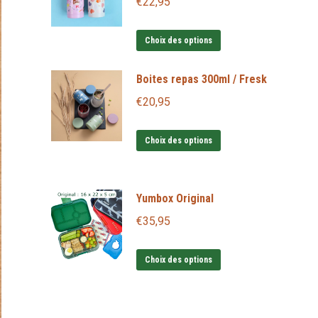
€
22,95
Ce
Choix des options
produit
a
Boites repas 300ml / Fresk
plusieurs
€
20,95
variations.
Les
Ce
Choix des options
options
produit
peuvent
a
être
Yumbox Original
plusieurs
choisies
variations.
€
35,95
sur
Les
la
Ce
options
Choix des options
page
produit
peuvent
du
a
être
produit
plusieurs
choisies