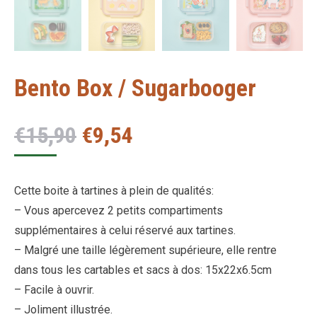
Bento Box / Sugarbooger
Le
Le
€
15,90
€
9,54
prix
prix
initial
actuel
Cette boite à tartines à plein de qualités:
était :
est :
– Vous apercevez 2 petits compartiments
€15,90.
€9,54.
supplémentaires à celui réservé aux tartines.
– Malgré une taille légèrement supérieure, elle rentre
dans tous les cartables et sacs à dos: 15x22x6.5cm
– Facile à ouvrir.
– Joliment illustrée.