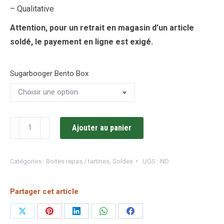
– Qualitative
Attention, pour un retrait en magasin d’un article
soldé, le payement en ligne est exigé.
Sugarbooger Bento Box
quantité
Ajouter au panier
de
Bento
Catégories :
Boites repas / tartines
,
Soldes
UGS :
ND
Box
/
Partager cet article
Sugarbooger
Partager
Partager
Partager
Partager
Partager