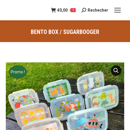
€
0,00
Rechecher
Recherche
0
:
BENTO BOX / SUGARBOOGER
Vous êtes ici :
Promo !