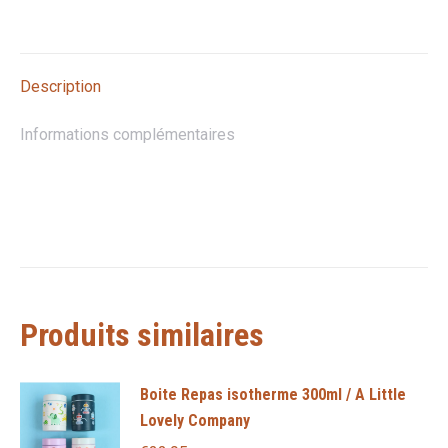
sur
sur
sur
sur
sur
X
Pinterest
LinkedIn
WhatsApp
Facebook
Description
Informations complémentaires
Produits similaires
Boite Repas isotherme 300ml / A Little
Lovely Company