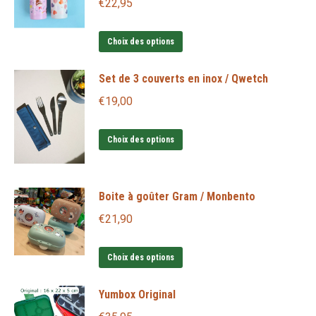
€
22,95
Ce
Choix des options
produit
Set de 3 couverts en inox / Qwetch
a
plusieurs
€
19,00
variations.
Ce
Les
Choix des options
produit
options
a
peuvent
Boite à goûter Gram / Monbento
plusieurs
être
variations.
choisies
€
21,90
Les
sur
Ce
options
la
Choix des options
produit
peuvent
page
Yumbox Original
a
être
du
plusieurs
choisies