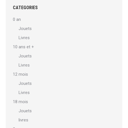
Les
sur
CATEGORIES
options
la
0 an
peuvent
page
Jouets
être
du
Livres
choisies
produit
sur
10 ans et +
la
Jouets
page
Livres
du
12 mois
produit
Jouets
Livres
18 mois
Jouets
livres