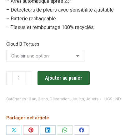
– Arrêt automatique après 23′
– Détecteurs de pleurs avec sensibilité ajustable
– Batterie rechageable
– Tissus et rembourrage 100% recyclés
Cloud B Tortues
quantité
Ajouter au panier
de
Tranquil
Catégories :
0 an
,
2 ans
,
Décoration
,
Jouets
,
Jouets
UGS :
ND
Turtle
/
Partager cet article
Cloud
B
Partager
Partager
Partager
Partager
Partager