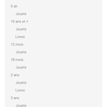
options
0 an
peuvent
Jouets
être
10 ans et +
choisies
sur
Jouets
la
Livres
page
12 mois
du
Jouets
produit
18 mois
Jouets
2 ans
Jouets
Livres
3 ans
Jouets