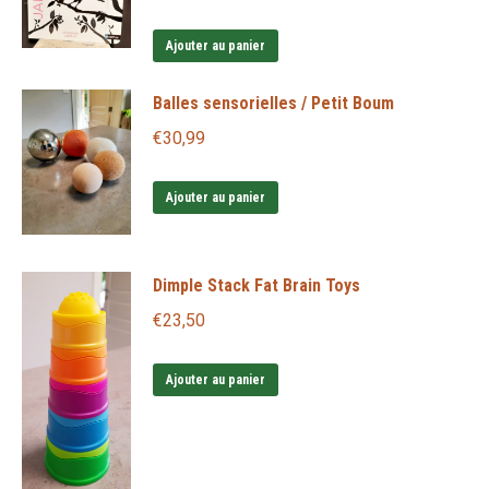
Les
options
Ajouter au panier
peuvent
Balles sensorielles / Petit Boum
être
choisies
€
30,99
sur
la
Ajouter au panier
page
du
Dimple Stack Fat Brain Toys
produit
€
23,50
Ajouter au panier