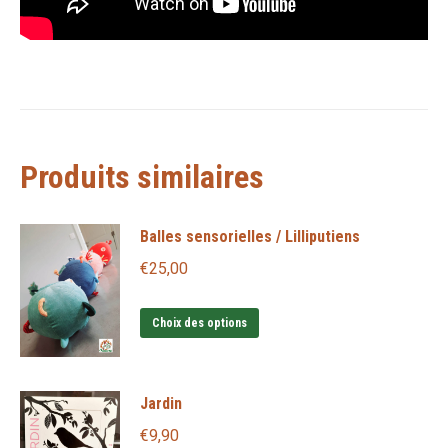
Produits similaires
Balles sensorielles / Lilliputiens
€
25,00
Ce
Choix des options
produit
a
Jardin
plusieurs
variations.
€
9,90