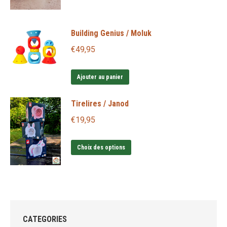
Building Genius / Moluk
€
49,95
Ajouter au panier
Tirelires / Janod
€
19,95
Ce
Choix des options
produit
a
plusieurs
variations.
Les
CATEGORIES