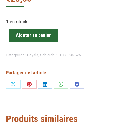
1 en stock
Ajouter au panier
Catégories :
Bayala
,
Schleich
UGS :
42575
Partager cet article
Partager
Partager
Partager
Partager
Partager
sur
sur
sur
sur
sur
X
Pinterest
LinkedIn
WhatsApp
Facebook
Produits similaires