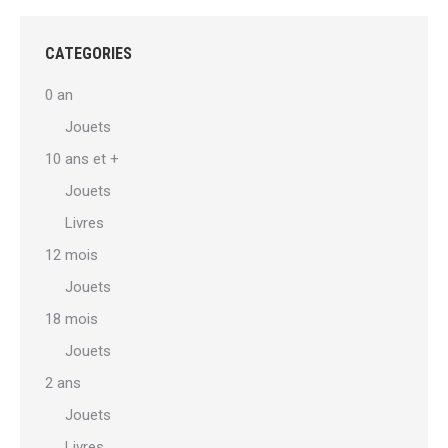
plusieurs
€23,00
produit
variations.
CATEGORIES
Les
0 an
options
Jouets
peuvent
10 ans et +
être
choisies
Jouets
sur
Livres
la
12 mois
page
Jouets
du
18 mois
produit
Jouets
2 ans
Jouets
Livres