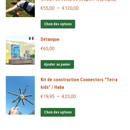
la
Plage
€
55,00
–
€
120,00
page
de
du
Ce
prix :
Choix des options
produit
produit
€55,00
Détanque
a
à
plusieurs
€
65,00
€120,00
variations.
Les
Ajouter au panier
options
Kit de construction Connectors "Terra
peuvent
kids" / Haba
être
Plage
€
19,95
–
€
23,00
choisies
de
sur
Ce
prix :
la
Choix des options
produit
€19,95
page
a
à
du