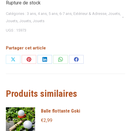
Rupture de stock
Catégories :
3 ans
,
4 ans
,
5 ans
,
6-7 ans
,
Extérieur & Adresse
,
Jouets
,
Jouets
,
Jouets
,
Jouets
UGS :
15973
Partager cet article
Partager
Partager
Partager
Partager
Partager
sur
sur
sur
sur
sur
X
Pinterest
LinkedIn
WhatsApp
Facebook
Produits similaires
Balle flottante Goki
€
2,99