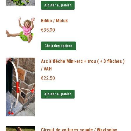
Ajouter au panier
Bilibo / Moluk
€
35,90
Ce
Choix des options
produit
Arc à flèche Mini-arc + trou ( + 3 flèches )
a
/ VAH
plusieurs
variations.
€
22,50
Les
options
Ajouter au panier
peuvent
être
choisies
sur
Circuit de voitures souple / Waytoplay