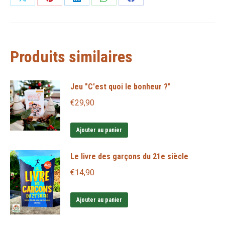
Partager
Partager
Partager
Partager
Partager
sur
sur
sur
sur
sur
X
Pinterest
LinkedIn
WhatsApp
Facebook
Produits similaires
Jeu "C'est quoi le bonheur ?"
€
29,90
Ajouter au panier
Le livre des garçons du 21e siècle
€
14,90
Ajouter au panier