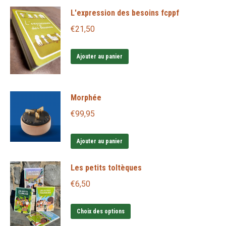
L'expression des besoins fcppf
€
21,50
Ajouter au panier
Morphée
€
99,95
Ajouter au panier
Les petits toltèques
€
6,50
Ce
Choix des options
produit