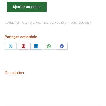
Ajouter au panier
Catégories :
Arty Toys
,
Figurines
,
Jeux de rôle
UGS :
DJ06827
Partager cet article
Partager
Partager
Partager
Partager
Partager
sur
sur
sur
sur
sur
X
Pinterest
LinkedIn
WhatsApp
Facebook
Description