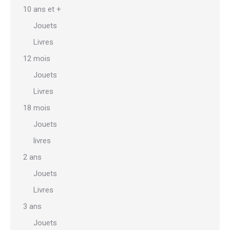
choisies
10 ans et +
sur
Jouets
la
Livres
page
12 mois
du
Jouets
produit
Livres
18 mois
Jouets
livres
2 ans
Jouets
Livres
3 ans
Jouets