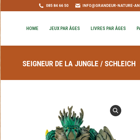
085 84 66 50
INFO@GRANDEUR-NATURE-AN
HOME
JEUX PAR ÂGES
LIVRES PAR ÂGE
PUZZLE-ACHAT
HOME
JEUX PAR ÂGES
LIVRES PAR ÂGES
P
SEIGNEUR DE LA JUNGLE / SCHLEICH