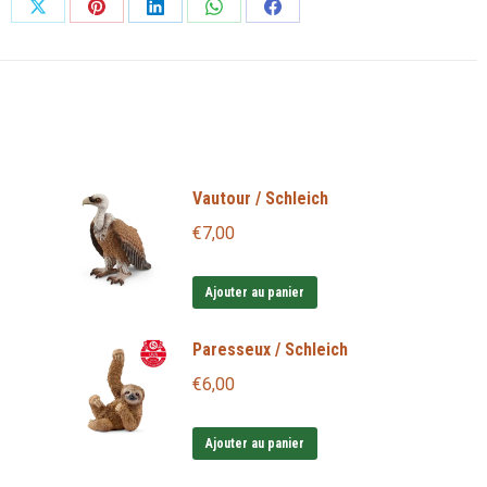
Partager
Partager
Partager
Partager
Partager
sur
sur
sur
sur
sur
X
Pinterest
LinkedIn
WhatsApp
Facebook
Vautour / Schleich
€
7,00
Ajouter au panier
Paresseux / Schleich
€
6,00
Ajouter au panier