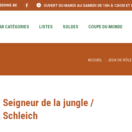
DENNE.BE
OUVERT DU MARDI AU SAMEDI DE 10H À 12H30 ET DE
S
PAR CATÉGORIES
LISTES
SOLDES
COUPE DU MO
Facebook
page
opens
AR CATÉGORIES
LISTES
SOLDES
COUPE DU MONDE
in
new
window
Vous êtes ici :
ACCUEIL
JEUX DE RÔLE
Seigneur de la jungle /
Schleich