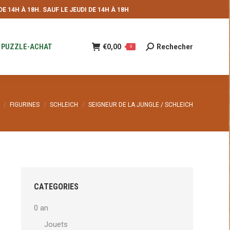
 14H À 18H. SAUF LE JEUDI DE 14H À 18H
NDE
€
0,00
Rechecher
Recherche
0
:
PUZZLE-ACHAT
€
0,00
Rechecher
Recherche
0
:
FIGURINES
SCHLEICH
SEIGNEUR DE LA JUNGLE / SCHLEICH
CATEGORIES
0 an
Jouets