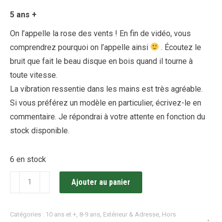
5 ans +
On l’appelle la rose des vents ! En fin de vidéo, vous
comprendrez pourquoi on l’appelle ainsi
. Écoutez le
bruit que fait le beau disque en bois quand il tourne à
toute vitesse.
La vibration ressentie dans les mains est très agréable.
Si vous préférez un modèle en particulier, écrivez-le en
commentaire. Je répondrai à votre attente en fonction du
stock disponible.
6 en stock
quantité
Ajouter au panier
de
Roue
Catégories :
10 ans et +
,
8-9 ans
,
Extérieur & Adresse
,
Hors
des