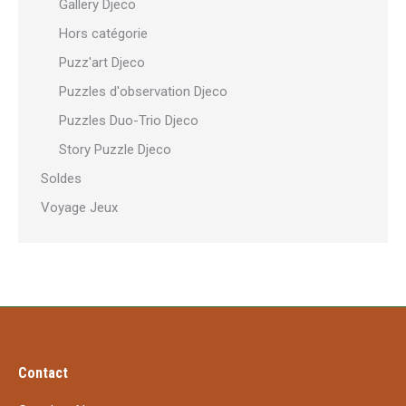
Gallery Djeco
Hors catégorie
Puzz'art Djeco
Puzzles d'observation Djeco
Puzzles Duo-Trio Djeco
Story Puzzle Djeco
Soldes
Voyage Jeux
Contact