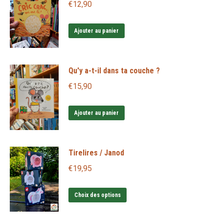
€
12,90
Ajouter au panier
Qu'y a-t-il dans ta couche ?
€
15,90
Ajouter au panier
Tirelires / Janod
€
19,95
Ce
Choix des options
produit