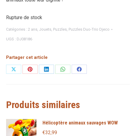
Rupture de stock
Catégories :
2 ans
,
Jouets
,
Puzzles
,
Puzzles Duo-Trio Djeco
UGS :
DJ08186
Partager cet article
Partager
Partager
Partager
Partager
Partager
sur
sur
sur
sur
sur
X
Pinterest
LinkedIn
WhatsApp
Facebook
Produits similaires
Hélicoptère animaux sauvages WOW
€
32,99