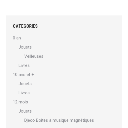
a
plusieurs
variations.
Les
CATEGORIES
options
0 an
peuvent
Jouets
être
Veilleuses
choisies
sur
Livres
la
10 ans et +
page
Jouets
du
Livres
produit
12 mois
Jouets
Djeco Boites à musique magnétiques