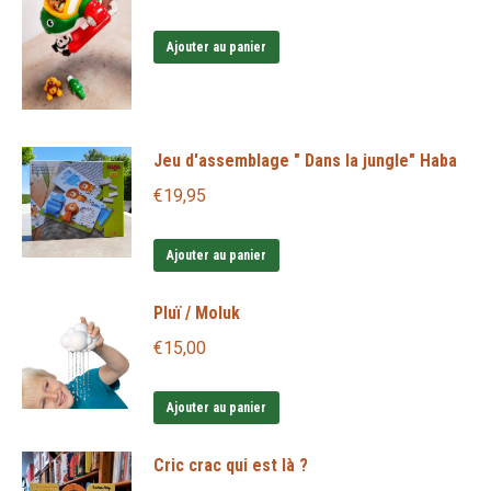
Ajouter au panier
Jeu d'assemblage " Dans la jungle" Haba
€
19,95
Ajouter au panier
Pluï / Moluk
€
15,00
Ajouter au panier
Cric crac qui est là ?