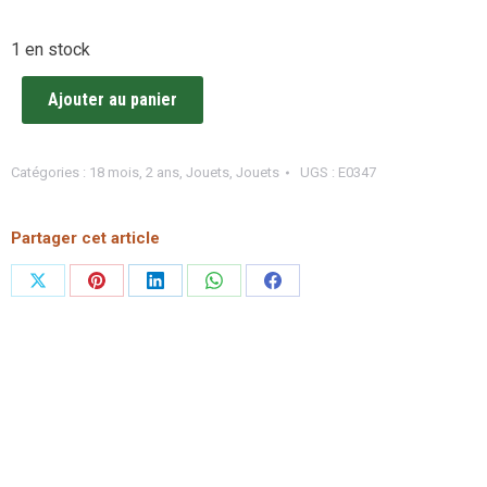
1 en stock
Ajouter au panier
Catégories :
18 mois
,
2 ans
,
Jouets
,
Jouets
UGS :
E0347
Partager cet article
Partager
Partager
Partager
Partager
Partager
sur
sur
sur
sur
sur
X
Pinterest
LinkedIn
WhatsApp
Facebook