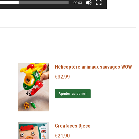
00:03
Hélicoptère animaux sauvages WOW
€
32,99
Ajouter au panier
Creafaces Djeco
€
21,90