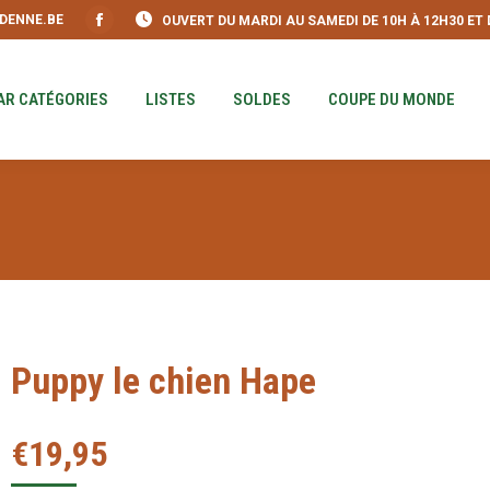
DENNE.BE
OUVERT DU MARDI AU SAMEDI DE 10H À 12H30 ET DE
S
PAR CATÉGORIES
LISTES
SOLDES
COUPE DU MO
Facebook
page
opens
AR CATÉGORIES
LISTES
SOLDES
COUPE DU MONDE
in
new
window
Puppy le chien Hape
€
19,95