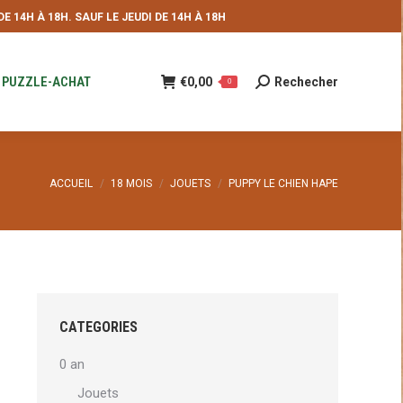
 14H À 18H. SAUF LE JEUDI DE 14H À 18H
NDE
€
0,00
Rechecher
Recherche
0
:
PUZZLE-ACHAT
€
0,00
Rechecher
Recherche
0
:
Vous êtes ici :
ACCUEIL
18 MOIS
JOUETS
PUPPY LE CHIEN HAPE
CATEGORIES
0 an
Jouets