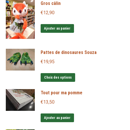
Gros câlin
choisies
sur
€
12,90
la
page
Ajouter au panier
du
produit
Pattes de dinosaures Souza
€
19,95
Ce
Choix des options
produit
Tout pour ma pomme
a
plusieurs
€
13,50
variations.
Les
Ajouter au panier
options