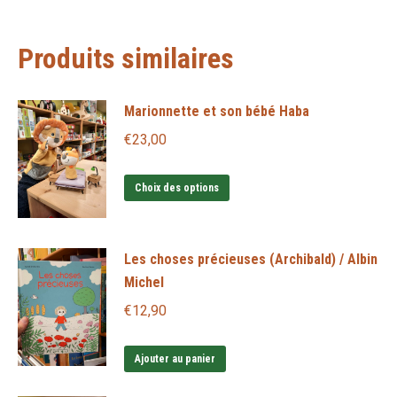
X
Pinterest
LinkedIn
WhatsApp
Facebook
Produits similaires
Marionnette et son bébé Haba
€
23,00
Ce
Choix des options
produit
a
Les choses précieuses (Archibald) / Albin
plusieurs
Michel
variations.
Les
€
12,90
options
peuvent
Ajouter au panier
être