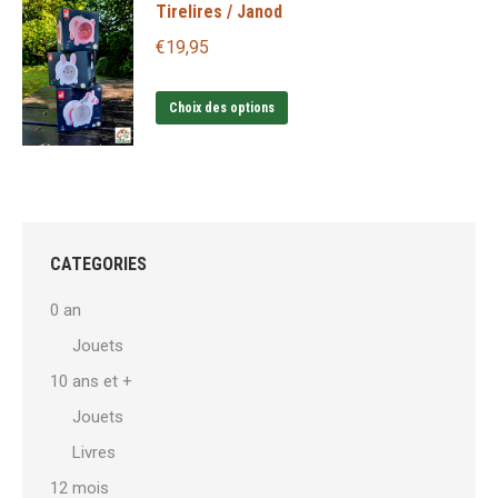
Tirelires / Janod
peuvent
être
€
19,95
choisies
Ce
sur
Choix des options
produit
la
a
page
plusieurs
du
variations.
produit
Les
CATEGORIES
options
0 an
peuvent
Jouets
être
10 ans et +
choisies
sur
Jouets
la
Livres
page
12 mois