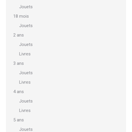
du
Jouets
produit
18 mois
Jouets
2 ans
Jouets
Livres
3 ans
Jouets
Livres
4 ans
Jouets
Livres
5 ans
Jouets