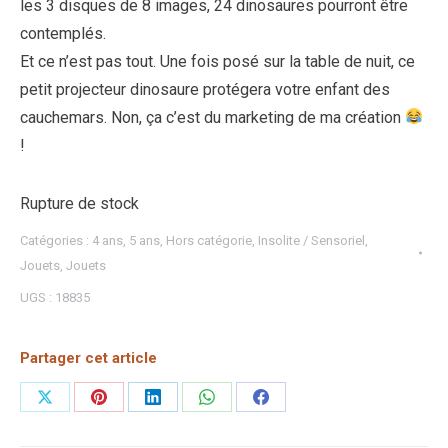
les 3 disques de 8 images, 24 dinosaures pourront être
contemplés.
Et ce n’est pas tout. Une fois posé sur la table de nuit, ce
petit projecteur dinosaure protégera votre enfant des
cauchemars. Non, ça c’est du marketing de ma création
!
Rupture de stock
Catégories :
4 ans
,
5 ans
,
Hors catégorie
,
Insolite / Sensoriel
,
Jouets
,
Jouets
UGS :
18835
Partager cet article
Partager
Partager
Partager
Partager
Partager
sur
sur
sur
sur
sur