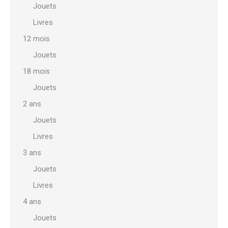
Jouets
produit
Livres
12 mois
Jouets
18 mois
Jouets
2 ans
Jouets
Livres
3 ans
Jouets
Livres
4 ans
Jouets