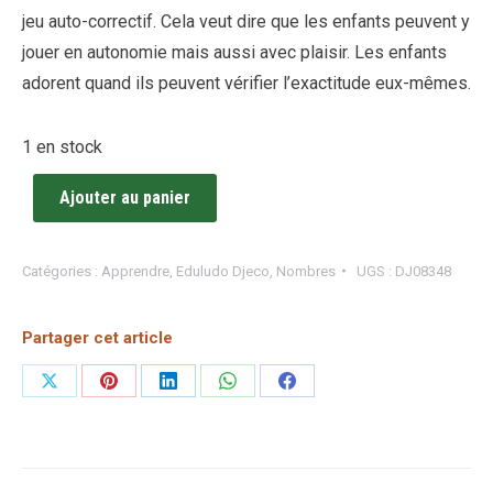
jeu auto-correctif. Cela veut dire que les enfants peuvent y
jouer en autonomie mais aussi avec plaisir. Les enfants
adorent quand ils peuvent vérifier l’exactitude eux-mêmes.
1 en stock
Ajouter au panier
Catégories :
Apprendre
,
Eduludo Djeco
,
Nombres
UGS :
DJ08348
Partager cet article
Partager
Partager
Partager
Partager
Partager
sur
sur
sur
sur
sur
X
Pinterest
LinkedIn
WhatsApp
Facebook