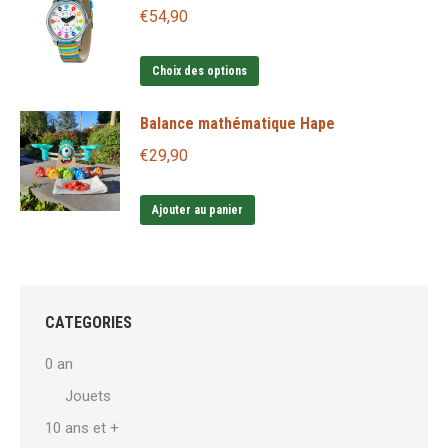
€
54,90
Ce
Choix des options
produit
Balance mathématique Hape
a
plusieurs
€
29,90
variations.
Les
Ajouter au panier
options
peuvent
être
choisies
CATEGORIES
sur
0 an
la
Jouets
page
10 ans et +
du